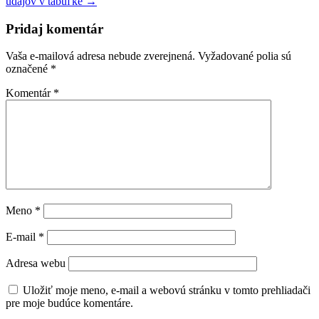
údajov v tabuľke
→
Pridaj komentár
Vaša e-mailová adresa nebude zverejnená.
Vyžadované polia sú
označené
*
Komentár
*
Meno
*
E-mail
*
Adresa webu
Uložiť moje meno, e-mail a webovú stránku v tomto prehliadači
pre moje budúce komentáre.