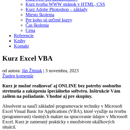
Kurz tvorba WWW stránok v HTML, CSS
Kurz Adobe Photoshop – základy
Miesto školenia
Pre koho sú určené kurzy
Čas školenia
Cena
Referencie
Knihy
Kontakt
Kurz Excel VBA
od autora:
Ján Žitniak
|
3 novembra, 2023
Žiaden komentár
Kurz je možné realizovať aj ONLINE bez potreby osobného
stretnutia a zakúpenia špeciálneho softvéru. Inštrukcie Vám
zašlem na požiadanie. Vhodné aj pre skupiny.
Absolvent sa naučí základné programovacie techniky v Microsoft
Excel Visual Basic for Applications (VBA), ktoré využije na tvorbu
(programovani) vlastných makier na spracovanie údajov v Microsoft
Excel. Kurz je zameraný prakticky s množstvom ukážkových
situácií.