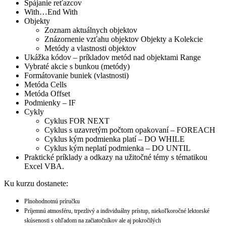
Spájanie reťazcov
With…End With
Objekty
Zoznam aktuálnych objektov
Znázornenie vzťahu objektov Objekty a Kolekcie
Metódy a vlastnosti objektov
Ukážka kódov – príkladov metód nad objektami Range
Vybraté akcie s bunkou (metódy)
Formátovanie buniek (vlastnosti)
Metóda Cells
Metóda Offset
Podmienky – IF
Cykly
Cyklus FOR NEXT
Cyklus s uzavretým počtom opakovaní – FOREACH
Cyklus kým podmienka platí – DO WHILE
Cyklus kým neplatí podmienka – DO UNTIL
Praktické príklady a odkazy na užitočné témy s tématikou
Excel VBA.
Ku kurzu dostanete:
Plnohodnotnú príručku
Príjemnú atmosféru, trpezlivý a individuálny prístup, niekoľkoročné lektorské
skúsenosti s ohľadom na začiatočníkov ale aj pokročilých