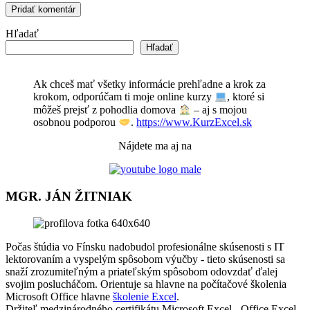
Hľadať
Hľadať
Ak chceš mať všetky informácie prehľadne a krok za
krokom, odporúčam ti moje online kurzy
, ktoré si
môžeš prejsť z pohodlia domova
– aj s mojou
osobnou podporou
.
https://www.KurzExcel.sk
Nájdete ma aj na
MGR. JÁN ŽITNIAK
Počas štúdia vo Fínsku nadobudol profesionálne skúsenosti s IT
lektorovaním a vyspelým spôsobom výučby - tieto skúsenosti sa
snaží zrozumiteľným a priateľským spôsobom odovzdať ďalej
svojim poslucháčom. Orientuje sa hlavne na počítačové školenia
Microsoft Office hlavne
školenie Excel
.
Držiteľ medzinárodného certifikátu Microsoft Excel - Office Excel