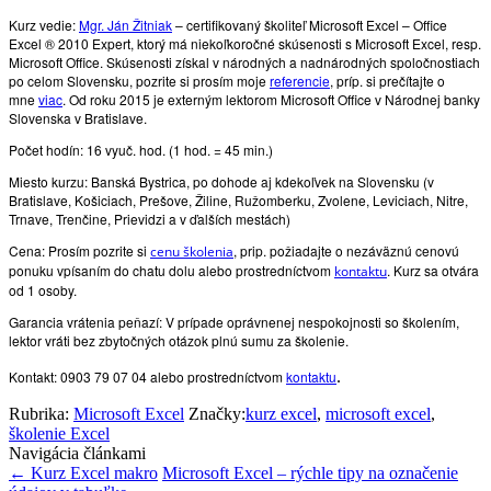
Kurz vedie
:
Mgr. Ján Žitniak
– certifikovaný školiteľ Microsoft Excel – Office
Excel ® 2010 Expert, ktorý má niekoľkoročné skúsenosti s Microsoft Excel, resp.
Microsoft Office. Skúsenosti získal v národných a nadnárodných spoločnostiach
po celom Slovensku, pozrite si prosím moje
referencie
, príp. si prečítajte o
mne
viac
. Od roku 2015 je externým lektorom Microsoft Office v Národnej banky
Slovenska v Bratislave.
Počet hodín: 16 vyuč. hod. (1 hod. = 45 min.)
Miesto kurzu: Banská Bystrica, po dohode aj kdekoľvek na Slovensku (v
Bratislave, Košiciach, Prešove, Žiline, Ružomberku, Zvolene, Leviciach, Nitre,
Trnave, Trenčine, Prievidzi a v ďalších mestách)
Cena: Prosím pozrite si
, prip. požiadajte o nezáväznú cenovú
cenu školenia
ponuku vpísaním do chatu dolu alebo prostredníctvom
. Kurz sa otvára
kontaktu
od 1 osoby.
Garancia vrátenia peňazí: V prípade oprávnenej nespokojnosti so školením,
lektor vráti bez zbytočných otázok plnú sumu za školenie.
Kontakt
: 0903 79 07 04 alebo prostredníctvom
kontaktu
.
Rubrika:
Microsoft Excel
Značky:
kurz excel
,
microsoft excel
,
školenie Excel
Navigácia článkami
←
Kurz Excel makro
Microsoft Excel – rýchle tipy na označenie