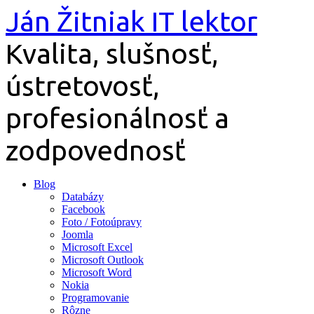
Preskočiť
Ján Žitniak IT lektor
na
obsah
Kvalita, slušnosť,
ústretovosť,
profesionálnosť a
zodpovednosť
Blog
Databázy
Facebook
Foto / Fotoúpravy
Joomla
Microsoft Excel
Microsoft Outlook
Microsoft Word
Nokia
Programovanie
Rôzne