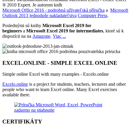
® 2010 Expert. Je autorom kníh
Microsoft Office 2016 - podrobná užívateľská příručka
a
Microsoft
Outlook 2013 jednoduše nakladateľstva
Computer Press
.
Poslednými sú knihy
Microsoft Excel 2019 for
beginners
a
Microsoft Excel 2019 for intermediates
, ktoré sú k
dispozícii na na
Amazone
.
Viac ...
EXCEL.ONLINE - SIMPLE EXCEL ONLINE
Simple online Excel with many examples - Excelo.online
Excelo.online
is a project for students, teachers, lecturers and other
people who want to learn Excel online. Many Excel exercises
available there.
CERTIFIKÁTY