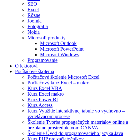
SEO
Excel
Rôzne
Joomla
Fotografia
Nokia
Microsoft produkty
Microsoft Outlook
Microsoft PowerPoint
Microsoft Windows
Programovanie
O lektorovi
Počítačové školenia
Počítačové školenie Microsoft Excel
Počítačový kurz Excel – makro
Kurz Excel VBA
Kurz Excel makro
Kurz Power BI
Kurz Access
Kurz Využitie interaktívnej tabule vo výchovno –
vzdelávacom procese
Školenie Tvorba propagačných materiálov online a
bezplatne prostredníctvom CANVA
Školenie Úvod do programovacieho jazyka Java
Kurz PHP pre začiatočníkov