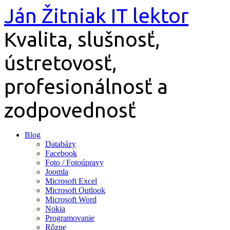
Preskočiť
Ján Žitniak IT lektor
na
obsah
Kvalita, slušnosť,
ústretovosť,
profesionálnosť a
zodpovednosť
Blog
Databázy
Facebook
Foto / Fotoúpravy
Joomla
Microsoft Excel
Microsoft Outlook
Microsoft Word
Nokia
Programovanie
Rôzne