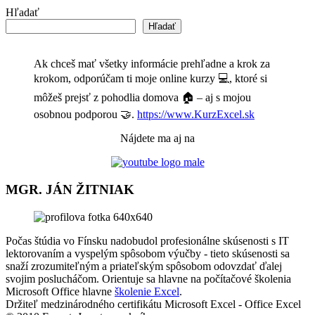
Hľadať
Hľadať
Ak chceš mať všetky informácie prehľadne a krok za
krokom, odporúčam ti moje online kurzy 💻, ktoré si
môžeš prejsť z pohodlia domova 🏠 – aj s mojou
osobnou podporou 🤝.
https://www.KurzExcel.sk
Nájdete ma aj na
MGR. JÁN ŽITNIAK
Počas štúdia vo Fínsku nadobudol profesionálne skúsenosti s IT
lektorovaním a vyspelým spôsobom výučby - tieto skúsenosti sa
snaží zrozumiteľným a priateľským spôsobom odovzdať ďalej
svojim poslucháčom. Orientuje sa hlavne na počítačové školenia
Microsoft Office hlavne
školenie Excel
.
Držiteľ medzinárodného certifikátu Microsoft Excel - Office Excel