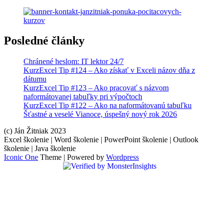
Posledné články
Chránené heslom: IT lektor 24/7
KurzExcel Tip #124 – Ako získať v Exceli názov dňa z
dátumu
KurzExcel Tip #123 – Ako pracovať s názvom
naformátovanej tabuľky pri výpočtoch
KurzExcel Tip #122 – Ako na naformátovanú tabuľku
Šťastné a veselé Vianoce, úspešný nový rok 2026
(c) Ján Žitniak 2023
Excel školenie | Word školenie | PowerPoint školenie | Outlook
školenie | Java školenie
Iconic One
Theme | Powered by
Wordpress
Hindi
Blue
Film
سكس
-
سكس