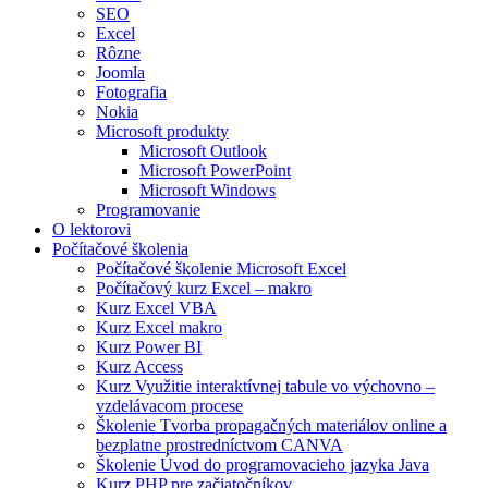
SEO
Excel
Rôzne
Joomla
Fotografia
Nokia
Microsoft produkty
Microsoft Outlook
Microsoft PowerPoint
Microsoft Windows
Programovanie
O lektorovi
Počítačové školenia
Počítačové školenie Microsoft Excel
Počítačový kurz Excel – makro
Kurz Excel VBA
Kurz Excel makro
Kurz Power BI
Kurz Access
Kurz Využitie interaktívnej tabule vo výchovno –
vzdelávacom procese
Školenie Tvorba propagačných materiálov online a
bezplatne prostredníctvom CANVA
Školenie Úvod do programovacieho jazyka Java
Kurz PHP pre začiatočníkov