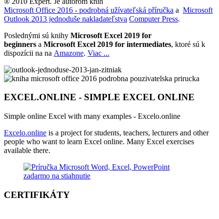
® 2010 Expert. Je autorom kníh
Microsoft Office 2016 - podrobná užívateľská příručka
a
Microsoft
Outlook 2013 jednoduše nakladateľstva
Computer Press
.
Poslednými sú knihy
Microsoft Excel 2019 for
beginners
a
Microsoft Excel 2019 for intermediates
, ktoré sú k
dispozícii na na
Amazone
.
Viac ...
EXCEL.ONLINE - SIMPLE EXCEL ONLINE
Simple online Excel with many examples - Excelo.online
Excelo.online
is a project for students, teachers, lecturers and other
people who want to learn Excel online. Many Excel exercises
available there.
CERTIFIKÁTY