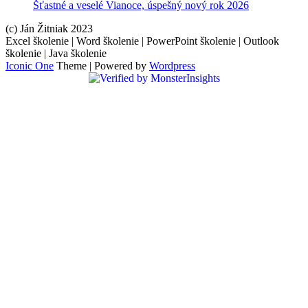
Šťastné a veselé Vianoce, úspešný nový rok 2026
(c) Ján Žitniak 2023
Excel školenie | Word školenie | PowerPoint školenie | Outlook
školenie | Java školenie
Iconic One
Theme | Powered by
Wordpress
Hindi
Blue
Film
سكس
-
سكس
مترجم
-
سكس
مصري
-
Xnxx
Arab