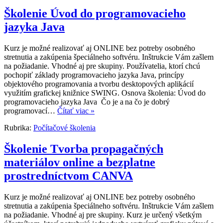
Školenie Úvod do programovacieho
jazyka Java
Kurz je možné realizovať aj ONLINE bez potreby osobného
stretnutia a zakúpenia špeciálneho softvéru. Inštrukcie Vám zašlem
na požiadanie. Vhodné aj pre skupiny. Používatelia, ktorí chcú
pochopiť základy programovacieho jazyka Java, princípy
objektového programovania a tvorbu desktopových aplikácií
využitím grafickej knižnice SWING. Osnova školenia: Úvod do
programovacieho jazyka Java Čo je a na čo je dobrý
programovací…
Čítať viac »
Rubrika:
Počítačové školenia
Školenie Tvorba propagačných
materiálov online a bezplatne
prostredníctvom CANVA
Kurz je možné realizovať aj ONLINE bez potreby osobného
stretnutia a zakúpenia špeciálneho softvéru. Inštrukcie Vám zašlem
na požiadanie. Vhodné aj pre skupiny. Kurz je určený všetkým