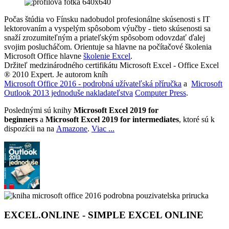
Počas štúdia vo Fínsku nadobudol profesionálne skúsenosti s IT
lektorovaním a vyspelým spôsobom výučby - tieto skúsenosti sa
snaží zrozumiteľným a priateľským spôsobom odovzdať ďalej
svojim poslucháčom. Orientuje sa hlavne na počítačové školenia
Microsoft Office hlavne
školenie Excel
.
Držiteľ medzinárodného certifikátu Microsoft Excel - Office Excel
® 2010 Expert. Je autorom kníh
Microsoft Office 2016 - podrobná užívateľská příručka
a
Microsoft
Outlook 2013 jednoduše nakladateľstva
Computer Press
.
Poslednými sú knihy
Microsoft Excel 2019 for
beginners
a
Microsoft Excel 2019 for intermediates
, ktoré sú k
dispozícii na na
Amazone
.
Viac ...
EXCEL.ONLINE - SIMPLE EXCEL ONLINE