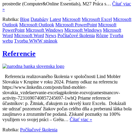
prostredie (Computer&Online Essentials), M27 Práca s…
Čítať viac
»
Rubrika:
Blog
Databázy
Latest
Microsoft
Microsoft Excel
Microsoft
Outlook
Microsoft Outlook
Microsoft PowerPoint
Microsoft
PowerPoint
Microsoft Windows
Microsoft Windows
Microsoft
Word
Microsoft Word
News
Počítačové školenia
Rôzne
Tvorba
webu
Tvorba WWW stránok
Referencie
Referencia realizovaného školenia v spoločnosti Lind Mobler
Slovakia v Krupine v roku 2024. Priamy odkaz na referenciu
https://www.linkedin.com/posts/lind-mobler-
slovakia_vzdelaervanie-excelagpkolenie-rozvojzamestnancov-
activity-7231690740857245697-1whQ Priame referencie
účastníkov: p. Žitniak, ďakujem za skvelý kurz Excelu. Dokázali
ste udrzať pozornosť žiakov počas celého dňa a preberaná látka bola
zaujímavo a zrozumiteľne podaná. Získané poznatky na 100%
využijem vo svojej práci – Gréta…
Čítať viac »
Rubrika:
Počítačové školenia