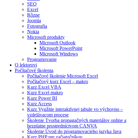
SEO
Excel
Rôzne
Joomla
Fotografia
Nokia
Microsoft produkty
Microsoft Outlook
Microsoft PowerPoint
Microsoft Windows
Programovanie
O lektorovi
Počítačové školenia
Počítačové školenie Microsoft Excel
Počítačový kurz Excel – makro
Kurz Excel VBA
Kurz Excel makro
Kurz Power BI
Kurz Access
Kurz Využitie interaktívnej tabule vo výchovno –
vzdelávacom procese
Školenie Tvorba propagačných materiálov online a
bezplatne prostredníctvom CANVA
Školenie Úvod do programovacieho jazyka Java
Kurz PHP pre začiatočníkov