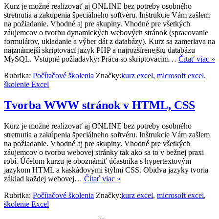
Kurz je možné realizovať aj ONLINE bez potreby osobného
stretnutia a zakúpenia špeciálneho softvéru. Inštrukcie Vám zašlem
na požiadanie. Vhodné aj pre skupiny. Vhodné pre všetkých
záujemcov o tvorbu dynamických webových stránok (spracovanie
formulárov, ukladanie a výber dát z databázy). Kurz sa zameriava na
najznámejší skriptovací jazyk PHP a najrozšírenejšiu databázu
MySQL. Vstupné požiadavky: Práca so skriptovacím…
Čítať viac »
Rubrika:
Počítačové školenia
Značky:
kurz excel
,
microsoft excel
,
školenie Excel
Tvorba WWW stránok v HTML, CSS
Kurz je možné realizovať aj ONLINE bez potreby osobného
stretnutia a zakúpenia špeciálneho softvéru. Inštrukcie Vám zašlem
na požiadanie. Vhodné aj pre skupiny. Vhodné pre všetkých
záujemcov o tvorbu webovej stránky tak ako sa to v bežnej praxi
robí. Účelom kurzu je oboznámiť účastníka s hypertextovým
jazykom HTML a kaskádovými štýlmi CSS. Obidva jazyky tvoria
základ každej webovej…
Čítať viac »
Rubrika:
Počítačové školenia
Značky:
kurz excel
,
microsoft excel
,
školenie Excel