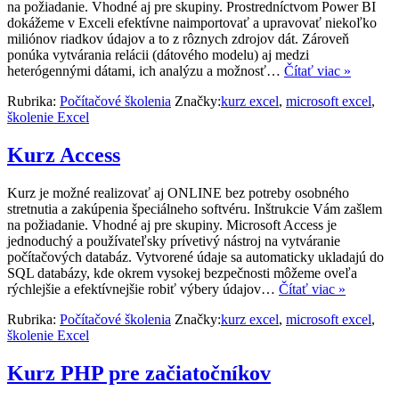
na požiadanie. Vhodné aj pre skupiny. Prostredníctvom Power BI
dokážeme v Exceli efektívne naimportovať a upravovať niekoľko
miliónov riadkov údajov a to z rôznych zdrojov dát. Zároveň
ponúka vytvárania relácii (dátového modelu) aj medzi
heterógennými dátami, ich analýzu a možnosť…
Čítať viac »
Rubrika:
Počítačové školenia
Značky:
kurz excel
,
microsoft excel
,
školenie Excel
Kurz Access
Kurz je možné realizovať aj ONLINE bez potreby osobného
stretnutia a zakúpenia špeciálneho softvéru. Inštrukcie Vám zašlem
na požiadanie. Vhodné aj pre skupiny. Microsoft Access je
jednoduchý a používateľsky prívetivý nástroj na vytváranie
počítačových databáz. Vytvorené údaje sa automaticky ukladajú do
SQL databázy, kde okrem vysokej bezpečnosti môžeme oveľa
rýchlejšie a efektívnejšie robiť výbery údajov…
Čítať viac »
Rubrika:
Počítačové školenia
Značky:
kurz excel
,
microsoft excel
,
školenie Excel
Kurz PHP pre začiatočníkov