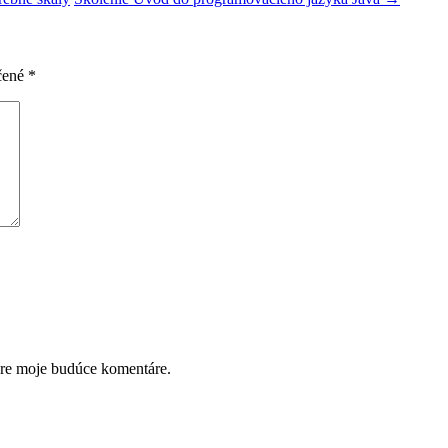
čené
*
pre moje budúce komentáre.