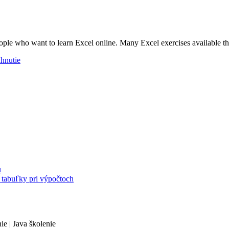
 people who want to learn Excel online. Many Excel exercises available th
u
abuľky pri výpočtoch
ie | Java školenie