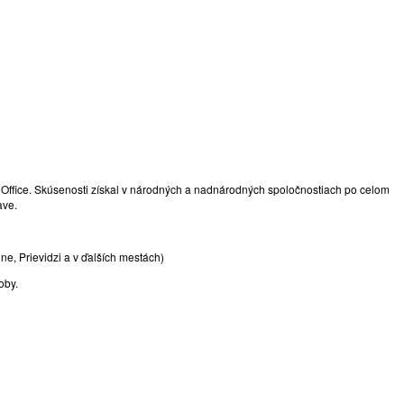
oft Office. Skúsenosti získal v národných a nadnárodných spoločnostiach po celom
ave.
ne, Prievidzi a v ďalších mestách)
oby.