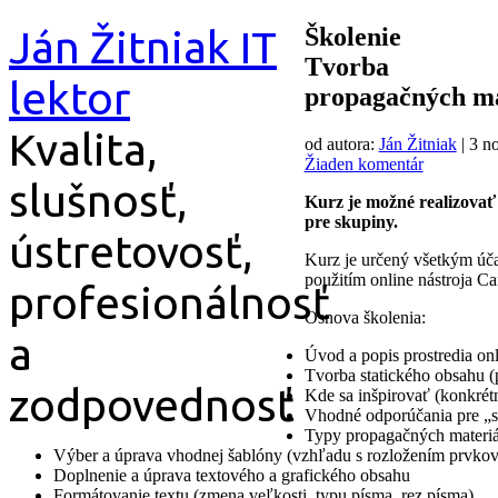
Preskočiť
Ján Žitniak IT
Školenie
na
Tvorba
obsah
lektor
propagačných ma
Kvalita,
od autora:
Ján Žitniak
|
3 n
Žiaden komentár
slušnosť,
Kurz je možné realizovať
pre skupiny.
ústretovosť,
Kurz je určený všetkým účas
použitím online nástroja Ca
profesionálnosť
Osnova školenia:
a
Úvod a popis prostredia on
Tvorba statického obsahu (p
zodpovednosť
Kde sa inšpirovať (konkrét
Vhodné odporúčania pre „s
Typy propagačných materiál
Výber a úprava vhodnej šablóny (vzhľadu s rozložením prvkov 
Doplnenie a úprava textového a grafického obsahu
Formátovanie textu (zmena veľkosti, typu písma, rez písma)