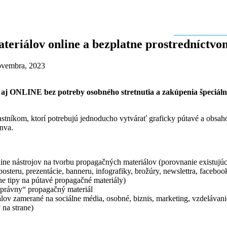
teriálov online a bezplatne prostredníct
ovembra, 2023
 aj ONLINE bez potreby osobného stretnutia a zakúpenia špeciáln
tníkom, ktorí potrebujú jednoducho vytvárať graficky pútavé a obsahov
nva.
line nástrojov na tvorbu propagačných materiálov (porovnanie existujúc
osteru, prezentácie, banneru, infografiky, brožúry, newslettra, facebo
ne tipy na pútavé propagačné materiály)
právny“ propagačný materiál
ov zamerané na sociálne média, osobné, biznis, marketing, vzdelávani
na strane)