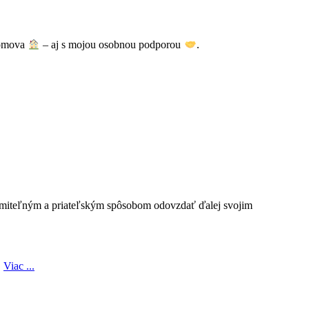
 domova
– aj s mojou osobnou podporou
.
ozumiteľným a priateľským spôsobom odovzdať ďalej svojim
.
Viac ...