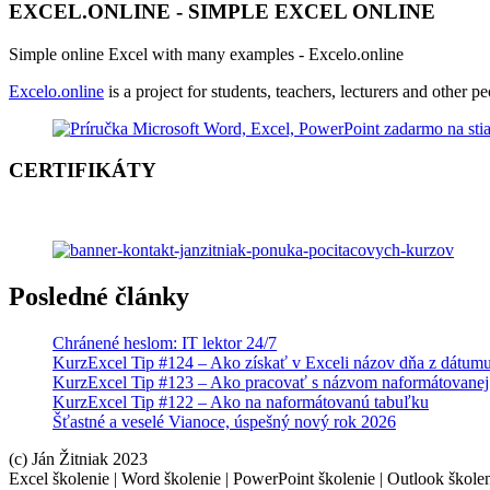
EXCEL.ONLINE - SIMPLE EXCEL ONLINE
Simple online Excel with many examples - Excelo.online
Excelo.online
is a project for students, teachers, lecturers and other
CERTIFIKÁTY
Posledné články
Chránené heslom: IT lektor 24/7
KurzExcel Tip #124 – Ako získať v Exceli názov dňa z dátum
KurzExcel Tip #123 – Ako pracovať s názvom naformátovanej t
KurzExcel Tip #122 – Ako na naformátovanú tabuľku
Šťastné a veselé Vianoce, úspešný nový rok 2026
(c) Ján Žitniak 2023
Excel školenie | Word školenie | PowerPoint školenie | Outlook školen