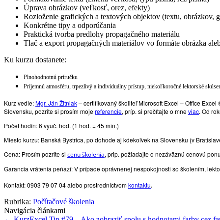
Úprava obrázkov (veľkosť, orez, efekty)
Rozloženie grafických a textových objektov (textu, obrázkov, gr
Konkrétne tipy a odporúčania
Praktická tvorba predlohy propagačného materiálu
Tlač a export propagačných materiálov vo formáte obrázka al
Ku kurzu dostanete:
Plnohodnotnú príručku
Príjemnú atmosféru, trpezlivý a individuálny prístup, niekoľkoročné lektorské skúse
Kurz vedie
:
Mgr. Ján Žitniak
– certifikovaný školiteľ Microsoft Excel – Office Exc
Slovensku, pozrite si prosím moje
referencie
, príp. si prečítajte o mne
viac
. Od ro
Počet hodín: 6 vyuč. hod. (1 hod. = 45 min.)
Miesto kurzu: Banská Bystrica, po dohode aj kdekoľvek na Slovensku (v Bratislave,
Cena: Prosím pozrite si
, prip. požiadajte o nezáväznú cenovú pon
cenu školenia
Garancia vrátenia peňazí: V prípade oprávnenej nespokojnosti so školením, lekto
Kontakt
: 0903 79 07 04 alebo prostredníctvom
kontaktu
.
Rubrika:
Počítačové školenia
Navigácia článkami
←
KurzExcel Tip #79 – Ako zobraziť spolu s hodnotami farby cez fa