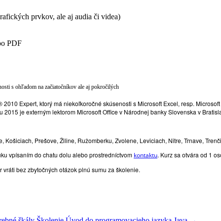
afických prvkov, ale aj audia či videa)
ebo PDF
nosti s ohľadom na začiatočníkov ale aj pokročilých
el ® 2010 Expert, ktorý má niekoľkoročné skúsenosti s Microsoft Excel, resp. Micros
ku 2015 je externým lektorom Microsoft Office v Národnej banky Slovenska v Bratisl
 Košiciach, Prešove, Žiline, Ružomberku, Zvolene, Leviciach, Nitre, Trnave, Trenči
uku vpísaním do chatu dolu alebo prostredníctvom
. Kurz sa otvára od 1 os
kontaktu
r vráti bez zbytočných otázok plnú sumu za školenie.
rebné škály
Školenie Úvod do programovacieho jazyka Java
→