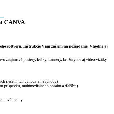
vom CANVA
eho softvéru. Inštrukcie Vám zašlem na požiadanie. Vhodné aj
o zaujímavé postery, letáky, bannery, brožúry ale aj video vizitky
ich riešení, ich výhody a nevýhody)
oku príspevku, multimediálneho obsahu a ďalších)
e, nové trendy