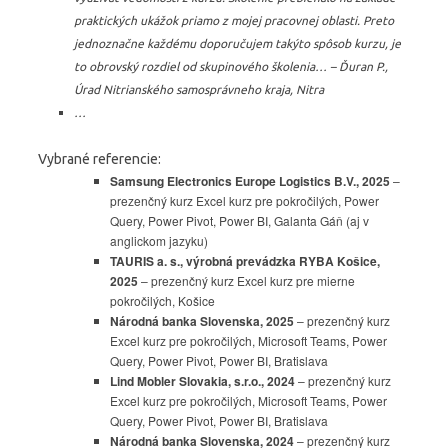
praktických ukážok priamo z mojej pracovnej oblasti. Preto
jednoznačne každému doporučujem takýto spôsob kurzu, je
to obrovský rozdiel od skupinového školenia… – Ďuran P.,
Úrad Nitrianského samosprávneho kraja, Nitra
…
Vybrané referencie:
Samsung Electronics Europe Logistics B.V., 2025
–
prezenčný kurz Excel kurz pre pokročilých, Power
Query, Power Pivot, Power BI, Galanta Gáň (aj v
anglickom jazyku)
TAURIS a. s., výrobná prevádzka RYBA Košice,
2025
– prezenčný kurz Excel kurz pre mierne
pokročilých, Košice
Národná banka Slovenska, 2025
– prezenčný kurz
Excel kurz pre pokročilých, Microsoft Teams, Power
Query, Power Pivot, Power BI, Bratislava
Lind Mobler Slovakia, s.r.o., 2024
– prezenčný kurz
Excel kurz pre pokročilých, Microsoft Teams, Power
Query, Power Pivot, Power BI, Bratislava
Národná banka Slovenska, 2024
– prezenčný kurz