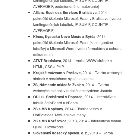
kontingenčných tabuliek, IF, SUMIF, COUNTIF,
AVERAGEIF, podmienené formátovanie)
Allianz Business Services Bratislava
, 2014 –
pokročilé školenie Microsoft Excel v Bratislave (tvorba
kontingenčných tabuliek, IF, SUMIF, COUNTIF,
AVERAGEIF)
Kinex, Kysucké Nové Mesto a Bytča
, 2014 –
pokročilé školenie Microsoft Excel (kontingenčné
tabuľky) a Microsoft Word (tvorba formulárov a ochrana
dokumentu)
AT&T Bratislava
, 2014 – tvorba WWW stránok v
HTML, CSS a PHP
Krajské múzeum v Prešove,
2014
– Tvorba webových
stránok v redakčnom systéme Joomla
ZŠ, Námestie mládeže Zvolen
, 2014 – Tvorba
webových stránok v redakčnom systéme Joomla
OUI, ul. Šrobárová v Poprade
, 2014 – Interaktívna
tabuľa ActivBoard a eBeam
ZŠ s MŠ Kopčany
, 2014 – Tvorba testov v
HotPotatoes, Myšlienkové mapy
ZŠ s MŠ Kozárovce
, 2013, 2014 – Interaktívna tabuľa
QOMO Flow!works
Slovenský kosecký spolok, o. z.,
2013 – Tvorba