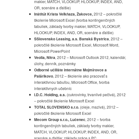
makier, MATCH, VLOOKUP, HLOOKUP, INDEX, AND,
OR, scenáre a ďalšie)
Inštitút Krista Veľkňaza, Žakovce,
2012 – pokročilé
školenie Microsoft Excel (
tvorba kontingenčných
tabuliek, základy tvorby makier, MATCH, VLOOKUP,
HLOOKUP, INDEX, AND, OR, scenáre a ďalšie)
SSlovensko Leasing, a.s. Banská Bystrica
, 2012 –
pokročilé školenie Microsoft Excel, Microsoft Word,
Microsoft PowerPoint
Veolia, Nitra
, 2012 – Microsoft Outlook 2012, kalendár,
úlohy, denník, poznámky
Odborné učilište internátne Mojmírovce a
Palárikovo
, 2012 – školenie ako pracovať s
interaktívnou tabuľou, Microsoft Office, tvorba
interaktívnych učebníc
I.D.C. Holding, a.s.
(cukrovinky, trvanlivé pečivá), 2012
–
pokročilé školenie Microsoft Excel
TOTAL SLOVENSKO s.r.o.
(oleje, mazivá), 2012 –
pokročilé školenie Microsoft Excel
Mecom Group s.r.o., Lučenec
, 2012 –
tvorba
kontingenčných tabuliek, základy tvorby makier,
MATCH, VLOOKUP, HLOOKUP, INDEX, AND, OR,
scenáre a ďalšie; základy práce s PC