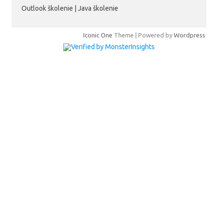
Outlook školenie | Java školenie
Iconic One
Theme | Powered by
Wordpress
Hindi
Blue
Film
سكس
-
سكس
مترجم
-
سكس
مصري
-
Xnxx
Arab