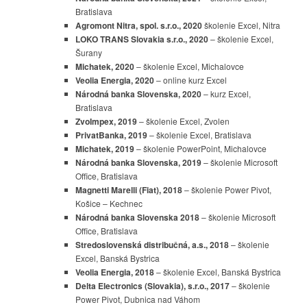
Bratislava
Agromont Nitra, spol. s.r.o., 2020
školenie Excel, Nitra
LOKO TRANS Slovakia s.r.o., 2020
– školenie Excel,
Šurany
Michatek, 2020
– školenie Excel, Michalovce
Veolia Energia, 2020
– online kurz Excel
Národná banka Slovenska, 2020
– kurz Excel,
Bratislava
ZvoImpex, 2019
–
školenie Excel, Zvolen
PrivatBanka, 2019
–
školenie Excel, Bratislava
Michatek, 2019
– školenie PowerPoint, Michalovce
Národná banka Slovenska, 2019
– školenie Microsoft
Office, Bratislava
Magnetti Marelli (Fiat), 2018
– školenie Power Pivot,
Košice – Kechnec
Národná banka Slovenska 2018
– školenie Microsoft
Office, Bratislava
Stredoslovenská distribučná, a.s., 2018
– školenie
Excel, Banská Bystrica
Veolia Energia, 2018
– školenie Excel, Banská Bystrica
Delta Electronics (Slovakia), s.r.o., 2017
– školenie
Power Pivot, Dubnica nad Váhom