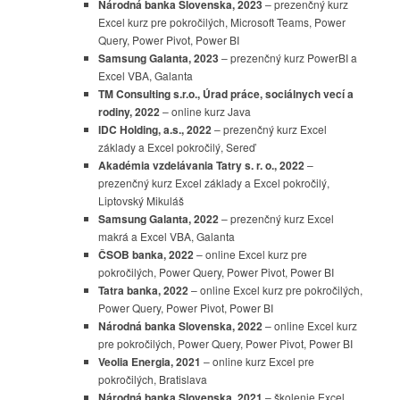
Národná banka Slovenska, 2023
– prezenčný kurz
Excel kurz pre pokročilých, Microsoft Teams, Power
Query, Power Pivot, Power BI
Samsung Galanta, 2023
– prezenčný kurz PowerBI a
Excel VBA, Galanta
TM Consulting s.r.o., Úrad práce, sociálnych vecí a
rodiny, 2022
– online kurz Java
IDC Holding, a.s., 2022
– prezenčný kurz Excel
základy a Excel pokročilý, Sereď
Akadémia vzdelávania Tatry s. r. o., 2022
–
prezenčný kurz Excel základy a Excel pokročilý,
Liptovský Mikuláš
Samsung Galanta, 2022
– prezenčný kurz Excel
makrá a Excel VBA, Galanta
ČSOB banka, 2022
– online
Excel kurz pre
pokročilých, Power Query, Power Pivot, Power BI
Tatra banka, 2022
– online Excel kurz pre pokročilých,
Power Query, Power Pivot, Power BI
Národná banka Slovenska, 2022
– online Excel kurz
pre pokročilých, Power Query, Power Pivot, Power BI
Veolia Energia, 2021
– online kurz Excel pre
pokročilých, Bratislava
Národná banka Slovenska, 2021
– školenie Excel,