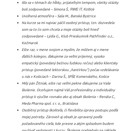
Išlo sa v témach do hĺbky, prijateľným tempom, všetky otázky
, RWE IT, Košice
boli zodpovedané – Simona Š.
Uvoľnená atmosféra – Saša M., Banská Bystrica
Na kurze sa mi najviac páčil osobný prístup, tzn. dozvedela
som sa to čo som chcela a moje otázky boli hneď
zodpovedané – Lýdia G., Klub Prieskumník Pathfinder o.z.,
Kežmarok
Ešte raz, v mene svojom a myslím, že môžem aj v mene
ďalších kolegov, ďakujeme za veľmi príjemný, vysoko
empatický (povedaný bežnou ľudskou rečou) alebo klientsky
prístup (povedané lektorskou „hantírkou“) počas vzdelávania
u nás v Košiciach – Darina Š., SPŠE Komenského, Košice
Milý pán Žitniak, ešte raz veľmi pekne ďakujeme za Vaše
školenie. Oceňujem najmä Váš profesionálny a individuálny
prístup k výučbe rovnako ako aj obsah školenia – Renáta C.,
Meda Pharma spol. s r. o., Bratislava
Osobitný prístup školiteľa, či flexibilita úpravy postupu podľa
mojej potreby. Zároveň aj obsah je upravený podľa
požadovaného cieľa, kde presne a akým spôsobom budem
využívať vedomosti z kurzu. Školenie prebiehalo na základe