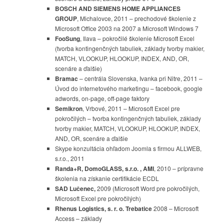
BOSCH AND SIEMENS HOME APPLIANCES
GROUP
, Michalovce, 2011 – prechodové školenie z
Microsoft Office 2003 na 2007 a Microsoft Windows 7
FooSung
, Ilava –
pokročilé školenie Microsoft Excel
(
tvorba kontingenčných tabuliek, základy tvorby makier,
MATCH, VLOOKUP, HLOOKUP, INDEX, AND, OR,
scenáre a ďalšie)
Bramac
– centrála Slovenska, Ivanka pri Nitre, 2011 –
Úvod do internetového marketingu – facebook, google
adwords, on-page, off-page faktory
Semikron
, Vrbové, 2011 – Microsoft Excel pre
pokročilých – tvorba kontingenčných tabuliek, základy
tvorby makier, MATCH, VLOOKUP, HLOOKUP, INDEX,
AND, OR, scenáre a ďalšie
Skype konzultácia ohľadom Joomla s firmou ALLWEB,
s.r.o., 2011
Randa+R, DomoGLASS, s.r.o. , AMI
, 2010 – prípravne
školenia na získanie certifikácie ECDL
SAD Lučenec,
2009 (Microsoft Word pre pokročilých,
Microsoft Excel pre pokročilých)
Rhenus Logistics, s. r. o. Trebatice
2008 – Microsoft
Access – základy