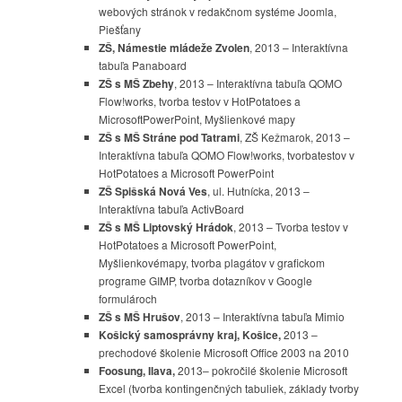
webových stránok v redakčnom systéme Joomla,
Piešťany
ZŠ, Námestie mládeže Zvolen
, 2013 – Interaktívna
tabuľa Panaboard
ZŠ s MŠ Zbehy
, 2013 – Interaktívna tabuľa QOMO
Flow!works, tvorba testov v HotPotatoes a
MicrosoftPowerPoint, Myšlienkové mapy
ZŠ s MŠ Stráne pod Tatrami
, ZŠ Kežmarok, 2013 –
Interaktívna tabuľa QOMO Flow!works, tvorbatestov v
HotPotatoes a Microsoft PowerPoint
ZŠ Spišská Nová Ves
, ul. Hutnícka, 2013 –
Interaktívna tabuľa ActivBoard
ZŠ s MŠ Liptovský Hrádok
, 2013 – Tvorba testov v
HotPotatoes a Microsoft PowerPoint,
Myšlienkovémapy, tvorba plagátov v grafickom
programe GIMP, tvorba dotazníkov v Google
formulároch
ZŠ s MŠ Hrušov
, 2013 – Interaktívna tabuľa Mimio
Košický samosprávny kraj, Košice,
2013 –
prechodové školenie Microsoft Office 2003 na 2010
Foosung, Ilava,
2013
– pokročilé školenie Microsoft
Excel (
tvorba kontingenčných tabuliek, základy tvorby