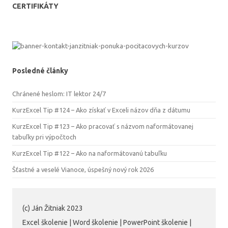
CERTIFIKÁTY
Posledné články
Chránené heslom: IT lektor 24/7
KurzExcel Tip #124 – Ako získať v Exceli názov dňa z dátumu
KurzExcel Tip #123 – Ako pracovať s názvom naformátovanej
tabuľky pri výpočtoch
KurzExcel Tip #122 – Ako na naformátovanú tabuľku
Šťastné a veselé Vianoce, úspešný nový rok 2026
(c) Ján Žitniak 2023
Excel školenie | Word školenie | PowerPoint školenie |