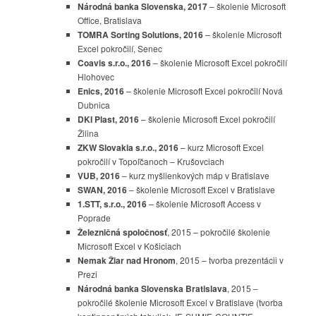
Národná banka Slovenska
, 2017
– školenie Microsoft
Office, Bratislava
TOMRA Sorting Solutions, 2016
– školenie Microsoft
Excel pokročilí, Senec
Coavis s.r.o., 2016
– školenie Microsoft Excel pokročilí
Hlohovec
Enics, 2016
– školenie Microsoft Excel pokročilí Nová
Dubnica
DKI Plast, 2016
– školenie Microsoft Excel pokročilí
Žilina
ZKW Slovakia s.r.o., 2016
– kurz Microsoft Excel
pokročilí v Topoľčanoch – Krušovciach
VUB, 2016
– kurz myšlienkových máp v Bratislave
SWAN, 2016
– školenie Microsoft Excel v Bratislave
1.STT, s.r.o., 2016
– školenie Microsoft Access v
Poprade
Železničná spoločnosť
, 2015 – pokročilé školenie
Microsoft Excel v Košiciach
Nemak Žiar nad Hronom
, 2015 – tvorba prezentácii v
Prezi
Národná banka Slovenska Bratislava
, 2015
–
pokročilé školenie Microsoft Excel v Bratislave (tvorba