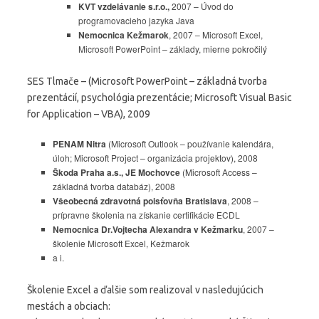
KVT vzdelávanie s.r.o.,
2007 – Úvod do
programovacieho jazyka Java
Nemocnica Kežmarok
, 2007 – Microsoft Excel,
Microsoft PowerPoint – základy, mierne pokročilý
SES Tlmače – (Microsoft PowerPoint – základná tvorba
prezentácií, psychológia prezentácie; Microsoft Visual Basic
for Application – VBA), 2009
PENAM Nitra
(Microsoft Outlook – používanie kalendára,
úloh; Microsoft Project – organizácia projektov), 2008
Škoda Praha a.s., JE Mochovce
(Microsoft Access –
základná tvorba databáz), 2008
Všeobecná zdravotná poisťovňa Bratislava
, 2008 –
prípravne školenia na získanie certifikácie ECDL
Nemocnica Dr.Vojtecha Alexandra v Kežmarku
, 2007 –
školenie Microsoft Excel, Kežmarok
a i.
Školenie Excel a ďalšie som realizoval v nasledujúcich
mestách a obciach: