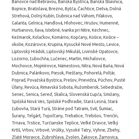
Bánovce nad Bebravou, Banská Bystrica, Banská Štiavnica,
Bojnice, Bratislava, Brezno, Bytča, Čachtice, Detva, Dolná
Strehová, Dolný Kubín, Dubnica nad Váhom, Fiľakovo,
Galanta, Gelnica, Handlová, Hlohovec, Hrušov, Humenné,
Hurbanovo, Ilava, Istebné, Ivanka pri Nitre, Kechnec,
Kežmarok, Kolačkov, Komárno, Kopčany, Košice, Košice –
okolie, Kozárovce, Krupina, Kysucké Nové Mesto, Levice,
Liptovský Hrádok, Liptovský Mikuláš, Livinské Opatovce,
Lozorno, Ľubochňa, Lučenec, Martin, Michalovce,
Mochovce, Mojmírovce, Námestovo, Nitra, Nová Baňa, Nová
Dubnica, Palárikovo, Piesok, Piešťany, Pohorelá, Poltár,
Poprad, Považská Bystrica, Prešov, Prievidza, Púchov, Pusté
Úľany, Revúca, Rimavská Sobota, Ružomberok, Sebedražie,
Senec, Senica, Sereď, Skalica, Slovenská Ľupča, Smižany,
Spišská Nová Ves, Spišské Podhradie, Stará Lesná, Stará
Ľubovňa, Stará Turá, Stráne pod Tatrami, Svit, Šumiac,
Šurany, Telgárt, Topoľčany, Trebatice, Trebišov, Trenčín,
Trnava, Trstice, Turčianske Teplice, Veľké Dravce, Veľký
Krtíš, Vrbov, Vrbové, Vrútky, Vysoké Tatry, Vyhne, Zbehy,
Zlaté Moravce, Zubrohlava, Zvolen, Žakovce, Žarnovica,