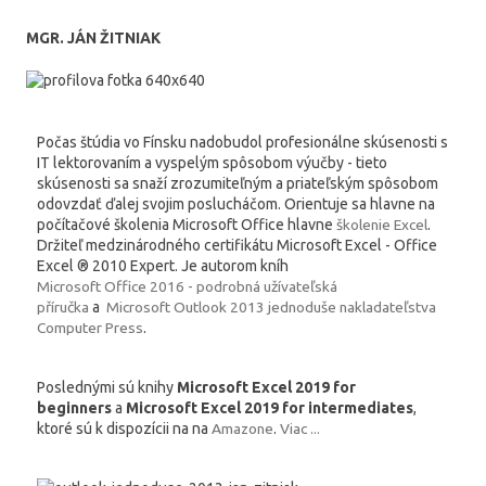
MGR. JÁN ŽITNIAK
Počas štúdia vo Fínsku nadobudol profesionálne skúsenosti s
IT lektorovaním a vyspelým spôsobom výučby - tieto
skúsenosti sa snaží zrozumiteľným a priateľským spôsobom
odovzdať ďalej svojim poslucháčom. Orientuje sa hlavne na
počítačové školenia Microsoft Office hlavne
školenie Excel
.
Držiteľ medzinárodného certifikátu Microsoft Excel - Office
Excel ® 2010 Expert. Je autorom kníh
Microsoft Office 2016 - podrobná užívateľská
příručka
a
Microsoft Outlook 2013 jednoduše nakladateľstva
Computer Press
.
Poslednými sú knihy
Microsoft Excel 2019 for
beginners
a
Microsoft Excel 2019 for intermediates
,
ktoré sú k dispozícii na na
Amazone
.
Viac ...