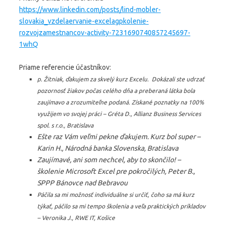
https://www.linkedin.com/posts/lind-mobler-
slovakia_vzdelaervanie-excelagpkolenie-
rozvojzamestnancov-activity-7231690740857245697-
1whQ
Priame referencie účastníkov:
p. Žitniak, ďakujem za skvelý kurz Excelu. Dokázali ste udrzať
pozornosť žiakov počas celého dňa a preberaná látka bola
zaujímavo a zrozumiteľne podaná. Získané poznatky na 100%
využijem vo svojej práci – Gréta D., Allianz Business Services
spol. s r.o., Bratislava
Ešte raz Vám veľmi pekne ďakujem. Kurz bol super –
Karin H., Národná banka Slovenska, Bratislava
Zaujímavé, ani som nechcel, aby to skončilo! –
školenie Microsoft Excel pre pokročilých, Peter B.,
SPPP Bánovce nad Bebravou
Páčila sa mi možnosť individuálne si určiť, čoho sa má kurz
týkať, páčilo sa mi tempo školenia a veľa praktických príkladov
– Veronika J., RWE IT, Košice