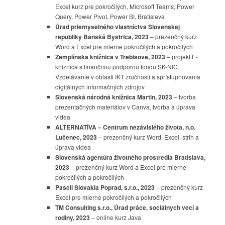
Excel kurz pre pokročilých, Microsoft Teams, Power
Query, Power Pivot, Power BI, Bratislava
Úrad priemyselného vlastníctva Slovenskej
republiky Banská Bystrica, 2023
– prezenčný kurz
Word a Excel pre mierne pokročilých a pokročilých
Zemplínska knižnica v Trebišove, 2023
– projekt E-
knižnica s finančnou podporou fondu SK-NIC.
Vzdelávanie v oblasti IKT zručností a sprístupňovania
digitálnych informačných zdrojov
Slovenská národná knižnica Martin, 2023
– tvorba
prezentačných materiálov v Canva, tvorba a úprava
videa
ALTERNATÍVA – Centrum nezávislého života, n.o.
Lučenec, 2023
– prezenčný kurz Word, Excel, strih a
úprava videa
Slovenská agentúra životného prostredia Bratislava,
2023
– prezenčný kurz Word a Excel pre mierne
pokročilých a pokročilých
Pasell Slovakia Poprad, s.r.o., 2023
– prezenčný kurz
Excel pre mierne pokročilých a pokročilých
TM Consulting s.r.o., Úrad práce, sociálnych vecí a
rodiny, 2023
– online kurz Java