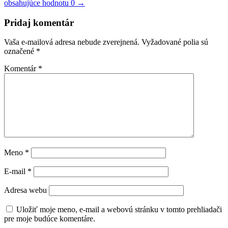
obsahujúce hodnotu 0
→
Pridaj komentár
Vaša e-mailová adresa nebude zverejnená.
Vyžadované polia sú
označené
*
Komentár
*
Meno
*
E-mail
*
Adresa webu
Uložiť moje meno, e-mail a webovú stránku v tomto prehliadači
pre moje budúce komentáre.