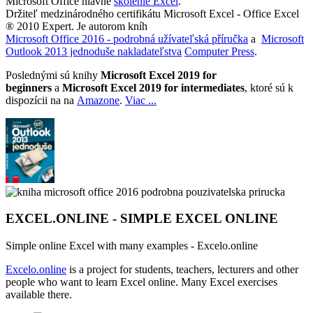
Microsoft Office hlavne
školenie Excel
.
Držiteľ medzinárodného certifikátu Microsoft Excel - Office Excel
® 2010 Expert. Je autorom kníh
Microsoft Office 2016 - podrobná užívateľská příručka
a
Microsoft
Outlook 2013 jednoduše nakladateľstva
Computer Press
.
Poslednými sú knihy
Microsoft Excel 2019 for
beginners
a
Microsoft Excel 2019 for intermediates
, ktoré sú k
dispozícii na na
Amazone
.
Viac ...
EXCEL.ONLINE - SIMPLE EXCEL ONLINE
Simple online Excel with many examples - Excelo.online
Excelo.online
is a project for students, teachers, lecturers and other
people who want to learn Excel online. Many Excel exercises
available there.