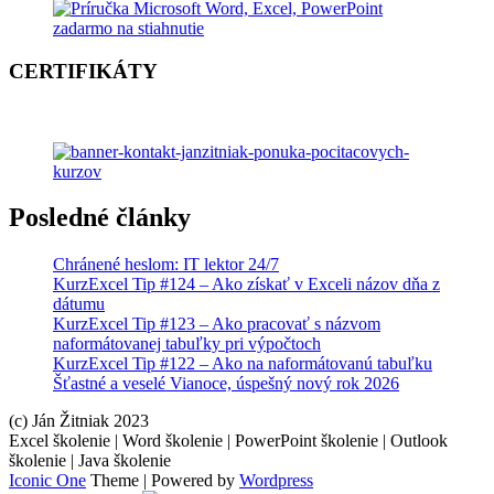
CERTIFIKÁTY
Posledné články
Chránené heslom: IT lektor 24/7
KurzExcel Tip #124 – Ako získať v Exceli názov dňa z
dátumu
KurzExcel Tip #123 – Ako pracovať s názvom
naformátovanej tabuľky pri výpočtoch
KurzExcel Tip #122 – Ako na naformátovanú tabuľku
Šťastné a veselé Vianoce, úspešný nový rok 2026
(c) Ján Žitniak 2023
Excel školenie | Word školenie | PowerPoint školenie | Outlook
školenie | Java školenie
Iconic One
Theme | Powered by
Wordpress