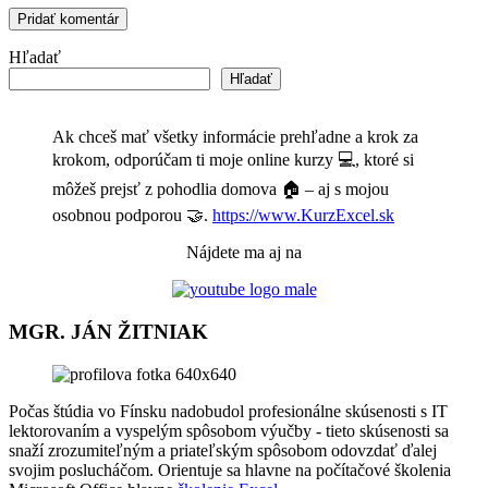
Hľadať
Hľadať
Ak chceš mať všetky informácie prehľadne a krok za
krokom, odporúčam ti moje online kurzy 💻, ktoré si
môžeš prejsť z pohodlia domova 🏠 – aj s mojou
osobnou podporou 🤝.
https://www.KurzExcel.sk
Nájdete ma aj na
MGR. JÁN ŽITNIAK
Počas štúdia vo Fínsku nadobudol profesionálne skúsenosti s IT
lektorovaním a vyspelým spôsobom výučby - tieto skúsenosti sa
snaží zrozumiteľným a priateľským spôsobom odovzdať ďalej
svojim poslucháčom. Orientuje sa hlavne na počítačové školenia