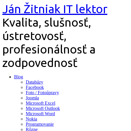
Preskočiť
Ján Žitniak IT lektor
na
obsah
Kvalita, slušnosť,
ústretovosť,
profesionálnosť a
zodpovednosť
Blog
Databázy
Facebook
Foto / Fotoúpravy
Joomla
Microsoft Excel
Microsoft Outlook
Microsoft Word
Nokia
Programovanie
Rôzne