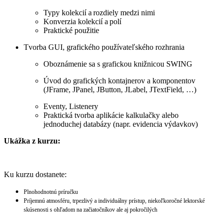
Typy kolekcií a rozdiely medzi nimi
Konverzia kolekcií a polí
Praktické použitie
Tvorba GUI, grafického používateľského rozhrania
Oboznámenie sa s grafickou knižnicou SWING
Úvod do grafických kontajnerov a komponentov
(JFrame, JPanel, JButton, JLabel, JTextField, …)
Eventy, Listenery
Praktická tvorba aplikácie kalkulačky alebo
jednoduchej databázy (napr. evidencia výdavkov)
Ukážka z kurzu:
Ku kurzu dostanete:
Plnohodnotnú príručku
Príjemnú atmosféru, trpezlivý a individuálny prístup, niekoľkoročné lektorské
skúsenosti s ohľadom na začiatočníkov ale aj pokročilých