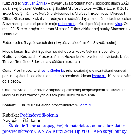
Kurz vedie
:
Mgr. Ján Žitniak
– bývalý Java programátor v spoločnostiach SAŽP
a dánskej Bitlayer. Certifikovaný školiteľ Microsoft Excel – Office Excel ® 2010
Expert, ktorý má niekoľkoročné skúsenosti s Microsoft Excel, resp. Microsoft
Office. Skúsenosti získal v národných a nadnárodných spoločnostiach po celom
Slovensku, pozrite si prosím moje
referencie
, príp. si prečítajte o mne
viac
. Od
roku 2015 je externým lektorom Microsoft Office v Národnej banky Slovenska v
Bratislave.
Počet hodín: 5 vyučovacích dní (1 vyučovací deň = 6 – 8 vyuč. hodín)
Miesto kurzu: Banská Bystrica, po dohode aj kdekoľvek na Slovensku (v
Bratislave, Košiciach, Prešove, Žiline, Ružomberku, Zvolene, Leviciach, Nitre,
Trnave, Trenčine, Prievidzi a v ďalších mestách)
Cena: Prosím pozrite si
, prip. požiadajte o nezáväznú cenovú
cenu školenia
ponuku vpísaním do chatu dolu alebo prostredníctvom
. Kurz sa otvára
kontaktu
od 1 osoby.
Garancia vrátenia peňazí: V prípade oprávnenej nespokojnosti so školením,
lektor vráti bez zbytočných otázok plnú sumu za školenie.
Kontakt
: 0903 79 07 04 alebo prostredníctvom
kontaktu
.
Rubrika:
Počítačové školenia
Navigácia článkami
←
Školenie Tvorba propagačných materiálov online a bezplatne
prostredníctvom CANVA
KurzExcel Tip #80 – Ako skryť bunky