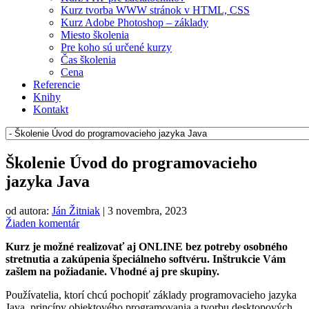
Kurz tvorba WWW stránok v HTML, CSS
Kurz Adobe Photoshop – základy
Miesto školenia
Pre koho sú určené kurzy
Čas školenia
Cena
Referencie
Knihy
Kontakt
Školenie Úvod do programovacieho
jazyka Java
od autora:
Ján Žitniak
|
3 novembra, 2023
Žiaden komentár
Kurz je možné realizovať aj ONLINE bez potreby osobného
stretnutia a zakúpenia špeciálneho softvéru. Inštrukcie Vám
zašlem na požiadanie. Vhodné aj pre skupiny.
Používatelia, ktorí chcú pochopiť základy programovacieho jazyka
Java, princípy objektového programovania a tvorbu desktopových