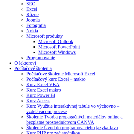
SEO
Excel
Rôzne
Joomla
Fotografia
Nokia
Microsoft produkty
Microsoft Outlook
Microsoft PowerPoint
Microsoft Windows
Programovanie
O lektorovi
Počítačové školenia
Počítačové školenie Microsoft Excel
Počítačový kurz Excel – makro
Kurz Excel VBA
Kurz Excel makro
Kurz Power BI
Kurz Access
Kurz Využitie interaktívnej tabule vo výchovno –
vzdelávacom procese
Školenie Tvorba propagačných materiálov online a
bezplatne prostredníctvom CANVA
Školenie Úvod do programovacieho jazyka Java
Kurz PHP pre začiatočníkov