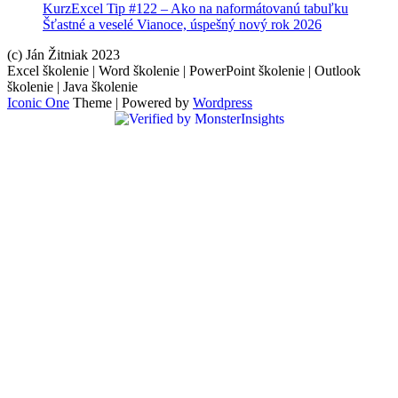
KurzExcel Tip #122 – Ako na naformátovanú tabuľku
Šťastné a veselé Vianoce, úspešný nový rok 2026
(c) Ján Žitniak 2023
Excel školenie | Word školenie | PowerPoint školenie | Outlook
školenie | Java školenie
Iconic One
Theme | Powered by
Wordpress
Hindi
Blue
Film
سكس
-
سكس
مترجم
-
سكس
مصري
-
Xnxx
Arab