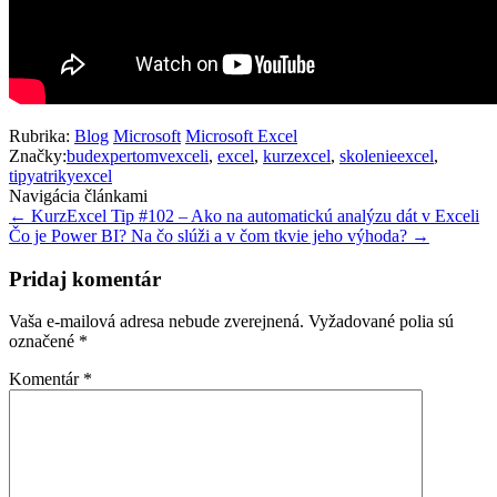
Rubrika:
Blog
Microsoft
Microsoft Excel
Značky:
budexpertomvexceli
,
excel
,
kurzexcel
,
skolenieexcel
,
tipyatrikyexcel
Navigácia článkami
←
KurzExcel Tip #102 – Ako na automatickú analýzu dát v Exceli
Čo je Power BI? Na čo slúži a v čom tkvie jeho výhoda?
→
Pridaj komentár
Vaša e-mailová adresa nebude zverejnená.
Vyžadované polia sú
označené
*
Komentár
*