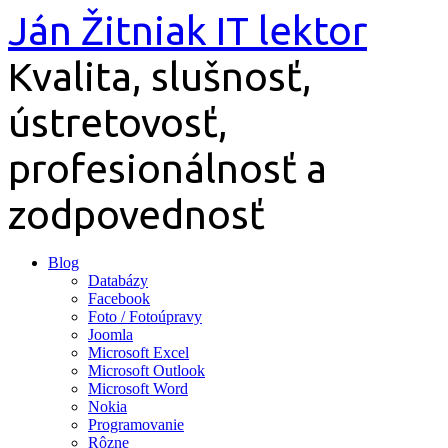
Preskočiť
Ján Žitniak IT lektor
na
obsah
Kvalita, slušnosť,
ústretovosť,
profesionálnosť a
zodpovednosť
Blog
Databázy
Facebook
Foto / Fotoúpravy
Joomla
Microsoft Excel
Microsoft Outlook
Microsoft Word
Nokia
Programovanie
Rôzne