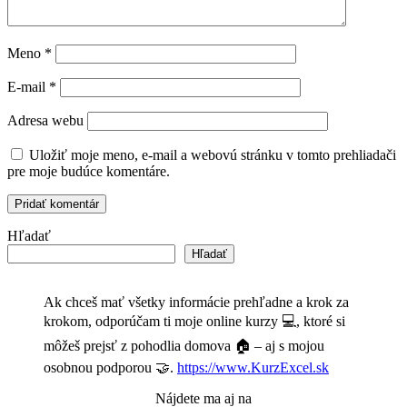
Meno
*
E-mail
*
Adresa webu
Uložiť moje meno, e-mail a webovú stránku v tomto prehliadači
pre moje budúce komentáre.
Hľadať
Hľadať
Ak chceš mať všetky informácie prehľadne a krok za
krokom, odporúčam ti moje online kurzy 💻, ktoré si
môžeš prejsť z pohodlia domova 🏠 – aj s mojou
osobnou podporou 🤝.
https://www.KurzExcel.sk
Nájdete ma aj na