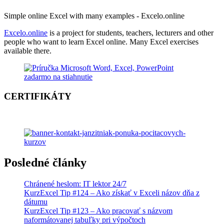
Simple online Excel with many examples - Excelo.online
Excelo.online
is a project for students, teachers, lecturers and other
people who want to learn Excel online. Many Excel exercises
available there.
CERTIFIKÁTY
Posledné články
Chránené heslom: IT lektor 24/7
KurzExcel Tip #124 – Ako získať v Exceli názov dňa z
dátumu
KurzExcel Tip #123 – Ako pracovať s názvom
naformátovanej tabuľky pri výpočtoch