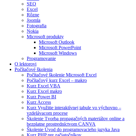
SEO
Excel
Rôzne
Joomla
Fotografia
Nokia
Microsoft produkty
Microsoft Outlook
Microsoft PowerPoint
Microsoft Windows
Programovanie
O lektorovi
Počítačové školenia
Počítačové školenie Microsoft Excel
Počítačový kurz Excel – makro
Kurz Excel VBA
Kurz Excel makro
Kurz Power BI
Kurz Access
Kurz Využitie interaktívnej tabule vo výchovno –
vzdelávacom procese
Školenie Tvorba propagačných materiálov online a
bezplatne prostredníctvom CANVA
Školenie Úvod do programovacieho jazyka Java
Kurz PHP pre začiatočníkov