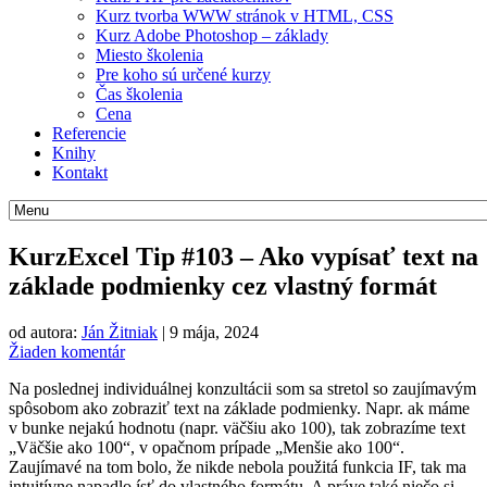
Kurz tvorba WWW stránok v HTML, CSS
Kurz Adobe Photoshop – základy
Miesto školenia
Pre koho sú určené kurzy
Čas školenia
Cena
Referencie
Knihy
Kontakt
KurzExcel Tip #103 – Ako vypísať text na
základe podmienky cez vlastný formát
od autora:
Ján Žitniak
|
9 mája, 2024
Žiaden komentár
Na poslednej individuálnej konzultácii som sa stretol so zaujímavým
spôsobom ako zobraziť text na základe podmienky. Napr. ak máme
v bunke nejakú hodnotu (napr. väčšiu ako 100), tak zobrazíme text
„Väčšie ako 100“, v opačnom prípade „Menšie ako 100“.
Zaujímavé na tom bolo, že nikde nebola použitá funkcia IF, tak ma
intuitívne napadlo ísť do vlastného formátu. A práve také niečo si