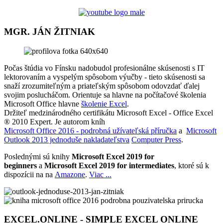
MGR. JÁN ŽITNIAK
Počas štúdia vo Fínsku nadobudol profesionálne skúsenosti s IT
lektorovaním a vyspelým spôsobom výučby - tieto skúsenosti sa
snaží zrozumiteľným a priateľským spôsobom odovzdať ďalej
svojim poslucháčom. Orientuje sa hlavne na počítačové školenia
Microsoft Office hlavne
školenie Excel
.
Držiteľ medzinárodného certifikátu Microsoft Excel - Office Excel
® 2010 Expert. Je autorom kníh
Microsoft Office 2016 - podrobná užívateľská příručka
a
Microsoft
Outlook 2013 jednoduše nakladateľstva
Computer Press
.
Poslednými sú knihy
Microsoft Excel 2019 for
beginners
a
Microsoft Excel 2019 for intermediates
, ktoré sú k
dispozícii na na
Amazone
.
Viac ...
EXCEL.ONLINE - SIMPLE EXCEL ONLINE