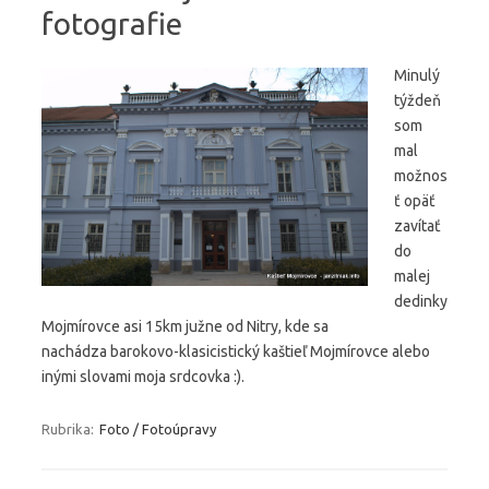
fotografie
Minulý
týždeň
som
mal
možnos
ť opäť
zavítať
do
malej
dedinky
Mojmírovce asi 15km južne od Nitry, kde sa
nachádza barokovo-klasicistický kaštieľ Mojmírovce alebo
inými slovami moja srdcovka :).
Rubrika:
Foto / Fotoúpravy