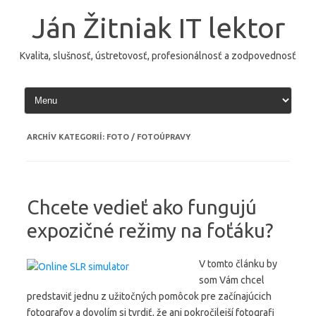
Preskočiť
na
Ján Žitniak IT lektor
obsah
Kvalita, slušnosť, ústretovosť, profesionálnosť a zodpovednosť
ARCHÍV KATEGORIÍ:
FOTO / FOTOÚPRAVY
Chcete vedieť ako fungujú
expozičné režimy na foťáku?
V tomto článku by
som Vám chcel
predstaviť jednu z užitočných pomôcok pre začínajúcich
fotografov a dovolím si tvrdiť, že ani pokročilejší fotografi