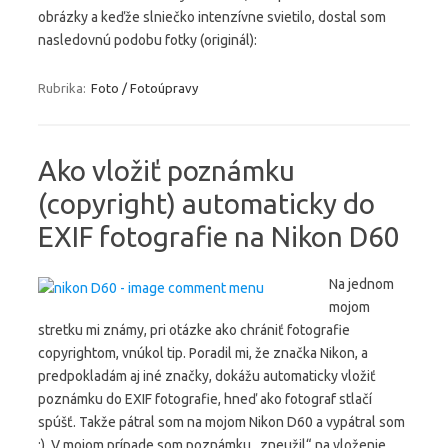
obrázky a keďže slniečko intenzívne svietilo, dostal som
nasledovnú podobu fotky (originál):
Rubrika:
Foto / Fotoúpravy
Ako vložiť poznámku
(copyright) automaticky do
EXIF fotografie na Nikon D60
Na jednom
mojom
stretku mi známy, pri otázke ako chrániť fotografie
copyrightom, vnúkol tip. Poradil mi, že značka Nikon, a
predpokladám aj iné značky, dokážu automaticky vložiť
poznámku do EXIF fotografie, hneď ako fotograf stlačí
spúšť. Takže pátral som na mojom Nikon D60 a vypátral som
:). V mojom prípade som poznámku „zneužil“ na vloženie…