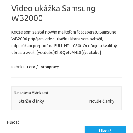
Video ukážka Samsung
WB2000
Kedže som sa stal novým majiteľom fotoaparátu Samsung
WB2000 pripájam video ukážku, ktorú som natočil,
odporúčam prepnúť na FULL HD 1080i. Oceňujem kvalitný
obraz a zvuk. {youtube}KhBQetvAHL8{/youtube}
Rubrika:
Foto / Fotoúpravy
Navigácia článkami
←
Staršie články
Novšie články
→
Hľadať
Hľadať