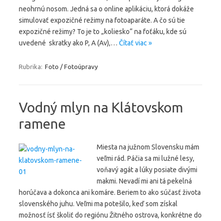
neohrnú nosom. Jedná sa o online aplikáciu, ktorá dokáže
simulovať expozičné režimy na fotoaparáte. A čo sú tie
expozičné režimy? To je to „koliesko“ na foťáku, kde sú
uvedené skratky ako P, A (Av),…
Čítať viac »
Rubrika:
Foto / Fotoúpravy
Vodný mlyn na Klátovskom
ramene
Miesta na južnom Slovensku mám
veľmi rád. Páčia sa mi lužné lesy,
voňavý agát a lúky posiate divými
makmi. Nevadí mi ani tá pekelná
horúčava a dokonca ani komáre. Beriem to ako súčasť života
slovenského juhu. Veľmi ma potešilo, keď som získal
možnosť ísť školiť do regiónu Žitného ostrova, konkrétne do