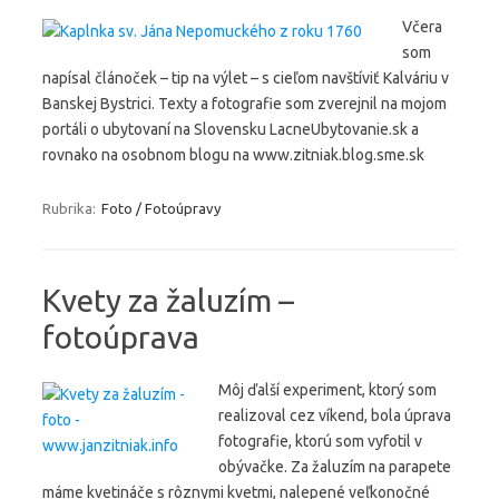
Včera
som
napísal článoček – tip na výlet – s cieľom navštíviť Kalváriu v
Banskej Bystrici. Texty a fotografie som zverejnil na mojom
portáli o ubytovaní na Slovensku LacneUbytovanie.sk a
rovnako na osobnom blogu na www.zitniak.blog.sme.sk
Rubrika:
Foto / Fotoúpravy
Kvety za žaluzím –
fotoúprava
Môj ďalší experiment, ktorý som
realizoval cez víkend, bola úprava
fotografie, ktorú som vyfotil v
obývačke. Za žaluzím na parapete
máme kvetináče s rôznymi kvetmi, nalepené veľkonočné