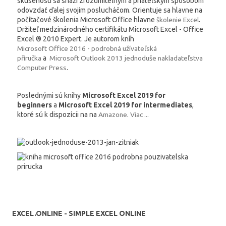
skúsenosti sa snaží zrozumiteľným a priateľským spôsobom
odovzdať ďalej svojim poslucháčom. Orientuje sa hlavne na
počítačové školenia Microsoft Office hlavne
školenie Excel
.
Držiteľ medzinárodného certifikátu Microsoft Excel - Office
Excel ® 2010 Expert. Je autorom kníh
Microsoft Office 2016 - podrobná užívateľská
příručka
a
Microsoft Outlook 2013 jednoduše nakladateľstva
Computer Press
.
Poslednými sú knihy
Microsoft Excel 2019 for
beginners
a
Microsoft Excel 2019 for intermediates
,
ktoré sú k dispozícii na na
Amazone
.
Viac ...
EXCEL.ONLINE - SIMPLE EXCEL ONLINE