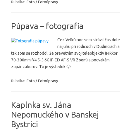
Rubrika:
Foto / Fotoúpravy
Púpava – fotografia
Cez Veľkú noc som strávil čas dole
na juhu pri rodičoch v Dudinciach a
tak som sa rozhodol, že prevetrám svoj teleobjektív (Nikkor
70-300mm f/4.5-5.6G IF-ED AF-S VR Zoom) a pocvakám
zopár záberov. Tu je výsledok 🙂
Rubrika:
Foto / Fotoúpravy
Kaplnka sv. Jána
Nepomuckého v Banskej
Bystrici