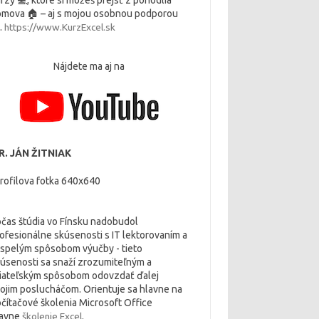
rzy 💻, ktoré si môžeš prejsť z pohodlia
mova 🏠 – aj s mojou osobnou podporou
.
https://www.KurzExcel.sk
Nájdete ma aj na
. JÁN ŽITNIAK
čas štúdia vo Fínsku nadobudol
ofesionálne skúsenosti s IT lektorovaním a
spelým spôsobom výučby - tieto
úsenosti sa snaží zrozumiteľným a
iateľským spôsobom odovzdať ďalej
ojim poslucháčom. Orientuje sa hlavne na
čítačové školenia Microsoft Office
lavne
školenie Excel
.