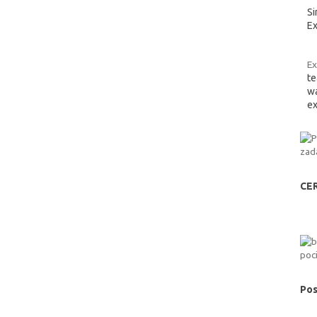
Si
Ex
Ex
te
wa
ex
CE
Pos