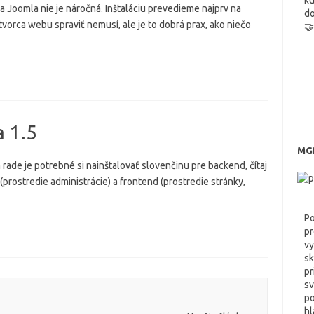
ku
ia Joomla nie je náročná. Inštaláciu prevedieme najprv na
do
tvorca webu spraviť nemusí, ale je to dobrá prax, ako niečo
🤝
a 1.5
MGR
rade je potrebné si nainštalovať slovenčinu pre backend, čítaj
prostredie administrácie) a frontend (prostredie stránky,
Po
pr
vy
sk
pr
sv
po
h