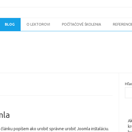
BLOG
O LEKTOROVI
POČÍTAČOVÉ ŠKOLENIA
REFERENCI
Hľa
mla
Ak
kr
článku popíšem ako urobiť správne urobiť Joomla inštaláciu.