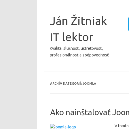
Preskočiť
na
obsah
Ján Žitniak
IT lektor
Kvalita, slušnosť, ústretovosť,
profesionálnosť a zodpovednosť
ARCHÍV KATEGORIÍ:
JOOMLA
Ako nainštalovať Joo
V tomto 