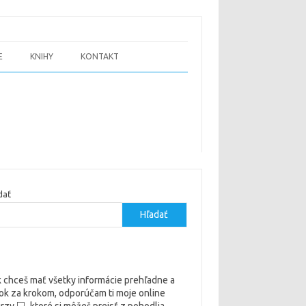
E
KNIHY
KONTAKT
dať
Hľadať
 chceš mať všetky informácie prehľadne a
ok za krokom, odporúčam ti moje online