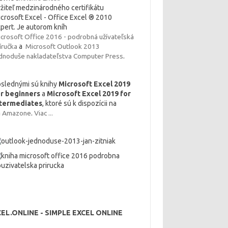
žiteľ medzinárodného certifikátu
crosoft Excel - Office Excel ® 2010
pert. Je autorom kníh
crosoft Office 2016 - podrobná užívateľská
íručka
a
Microsoft Outlook 2013
dnoduše nakladateľstva
Computer Press
.
slednými sú knihy
Microsoft Excel 2019
or beginners
a
Microsoft Excel 2019 for
ntermediates
, ktoré sú k dispozícii na
a
Amazone
.
Viac ...
EL.ONLINE - SIMPLE EXCEL ONLINE