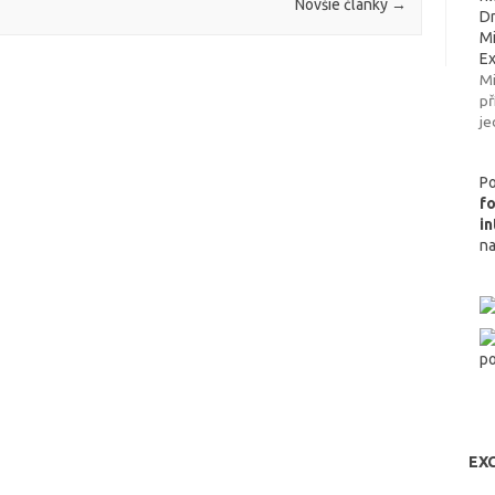
Novšie články
→
Dr
Mi
Ex
Mi
př
je
Po
f
i
n
EXC