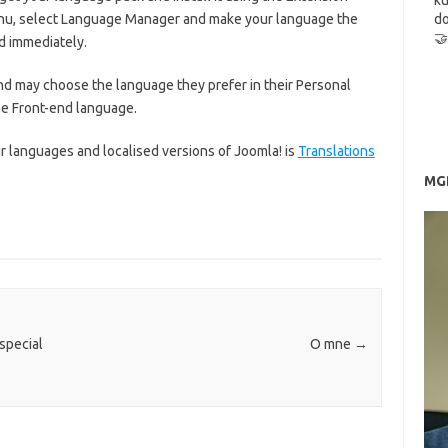
ku
 Menu, select Language Manager and make your language the
do
🤝
d immediately.
d may choose the language they prefer in their Personal
the Front-end language.
 languages and localised versions of Joomla! is
Translations
MGR
special
O mne
→