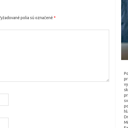
yžadované polia sú označené
*
Po
pr
vy
sk
pr
sv
po
h
Dr
Mi
Ex