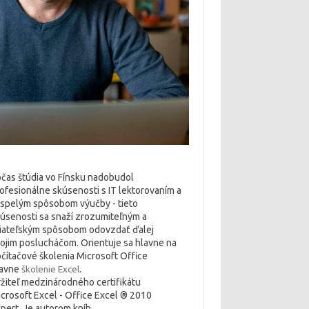
čas štúdia vo Fínsku nadobudol
ofesionálne skúsenosti s IT lektorovaním a
spelým spôsobom výučby - tieto
úsenosti sa snaží zrozumiteľným a
iateľským spôsobom odovzdať ďalej
ojim poslucháčom. Orientuje sa hlavne na
čítačové školenia Microsoft Office
lavne
školenie Excel
.
žiteľ medzinárodného certifikátu
crosoft Excel - Office Excel ® 2010
pert. Je autorom kníh