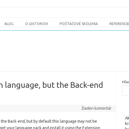
BLOG
O LEKTOROVI
POČÍTAČOVÉ ŠKOLENIA
REFERENCI
Hľa
wn language, but the Back-end
Žiaden komentár
Ak
or the Back-end, but by default this language may not be
kr
 get your language pack and install it using the Extension