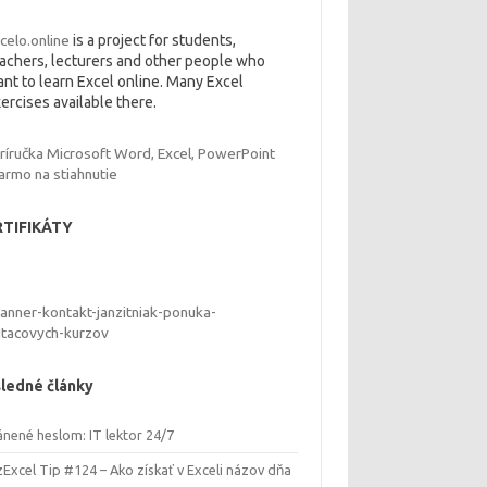
celo.online
is a project for students,
achers, lecturers and other people who
nt to learn Excel online. Many Excel
ercises available there.
RTIFIKÁTY
ledné články
ánené heslom: IT lektor 24/7
Excel Tip #124 – Ako získať v Exceli názov dňa