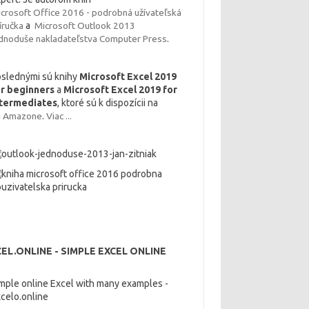
crosoft Office 2016 - podrobná užívateľská
íručka
a
Microsoft Outlook 2013
dnoduše nakladateľstva
Computer Press
.
slednými sú knihy
Microsoft Excel 2019
or beginners
a
Microsoft Excel 2019 for
ntermediates
, ktoré sú k dispozícii na
a
Amazone
.
Viac ...
EL.ONLINE - SIMPLE EXCEL ONLINE
mple online Excel with many examples -
celo.online