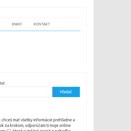
E
KNIHY
KONTAKT
dať
Hľadať
 chceš mať všetky informácie prehľadne a
ok za krokom, odporúčam ti moje online