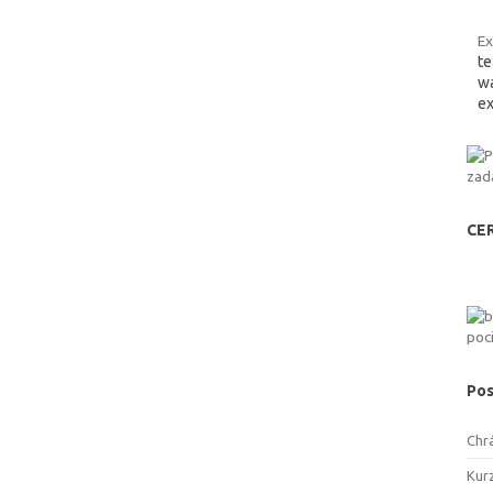
Ex
te
wa
ex
CE
Pos
Chr
Kurz