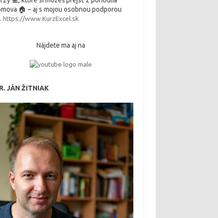
rzy 💻, ktoré si môžeš prejsť z pohodlia
mova 🏠 – aj s mojou osobnou podporou
.
https://www.KurzExcel.sk
Nájdete ma aj na
. JÁN ŽITNIAK