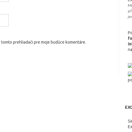
Mi
př
je
Po
f
v tomto prehliadači pre moje budúce komentáre.
i
n
EXC
Si
Ex