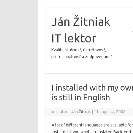
Preskočiť
na
obsah
Ján Žitniak
IT lektor
Kvalita, slušnosť, ústretovosť,
profesionálnosť a zodpovednosť
I installed with my o
is still in English
od autora:
Ján Žitniak
|
11 augusta, 2008
A lot of different languages are available f
installed. If you want a translated Back-end,