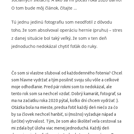
O tom bude môj článok, čítajte …
Tú jednu jedinú fotografiu som neodfotil z dôvodu
toho, že som absolvoval operáciu hernie (pruhu) – stres
z danej situácie bol taký veľký, že som v ten deň
jednoducho nedokázal chytiť foťák do ruky.
Čo som si vlastne sľuboval od každodenného fotenia? Chcel
som hlavne vydržať a tým posilniť svoju silu vôle a celkové
moje odhodlanie. Pred pár rokmi som to nedokázal, ale
tento rok som sa nechcel vzdať. Dobrý kamarát, fotograf, sa
ma na začiatku roka 2020 pýtal, koľko dní chcem vydržať :).
Otázka bola na mieste, predsa fotiť každý deň niečo za čo
by sa človek nechcel hanbiť, si (možno) vyžaduje nápad a
(určite) vytrvalosť. Tým, že som ako školiteľ veľa cestoval sa
mi zdala byť úloha viac menej jednoduchá. Každý deň