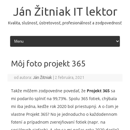
Preskočiť
na
Ján Žitniak IT lektor
obsah
Kvalita, slušnosť, ústretovosť, profesionálnosť a zodpovednosť
Môj foto projekt 365
od autora:
Ján Žitniak
|
2 februára, 2021
Takže môžem zodpovedne povedať, že
Projekt 365
sa
mi podarilo splniť na 99,73%. Spolu 365 fotiek, chýbala
mi iba jedna, keďže rok 2020 bol priestupný. A o čom je
vlastne Projekt 365? No je jednoducho o každodennom
fotení a prípadnom zverejňovaní fotiek (napr. na
sociálnych sieťach). A ako sa mi počas roka 2020 darilo?