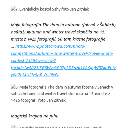
Moja fotografia The dam in autumn (fotená v Šahách)
v súťaži Autumn and winter travel skončila na 15.
mieste z 1425 fotografií. Sú tam krásne fotografie
…
https://www.photocrowd.com/photo-
competitions/autumn-and-winter-travel-travel-photo-
contest-7556/overview/?
fbclid=IwAR21iKG3WveXP97pkDSnHi1WuXjqW5ZkaEhiv
y0n7hMU2Iv9pB_D-l9leEo
Magická krajina na juhu