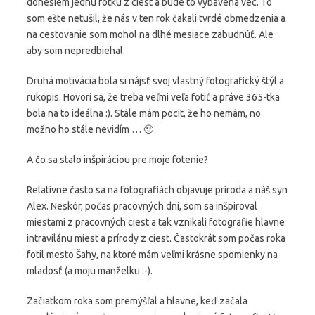
donesiem jednu fotku z ciest a bude to vybavená vec. To
som ešte netušil, že nás v ten rok čakali tvrdé obmedzenia a
na cestovanie som mohol na dlhé mesiace zabudnúť. Ale
aby som nepredbiehal.
Druhá motivácia bola si nájsť svoj vlastný fotografický štýl a
rukopis. Hovorí sa, že treba veľmi veľa fotiť a práve 365-tka
bola na to ideálna :). Stále mám pocit, že ho nemám, no
možno ho stále nevidím … 🙂
A čo sa stalo inšpiráciou pre moje fotenie?
Relatívne často sa na fotografiách objavuje príroda a náš syn
Alex. Neskôr, počas pracovných dní, som sa inšpiroval
miestami z pracovných ciest a tak vznikali fotografie hlavne
intravilánu miest a prírody z ciest. Častokrát som počas roka
fotil mesto Šahy, na ktoré mám veľmi krásne spomienky na
mladosť (a moju manželku :-).
Začiatkom roka som premýšľal a hlavne, keď začala