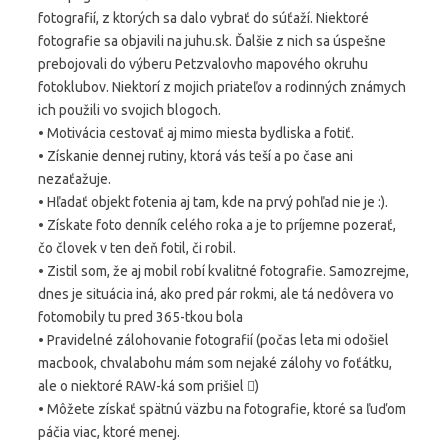
fotografií, z ktorých sa dalo vybrať do súťaží. Niektoré
fotografie sa objavili na juhu.sk. Ďalšie z nich sa úspešne
prebojovali do výberu Petzvalovho mapového okruhu
fotoklubov. Niektorí z mojich priateľov a rodinných známych
ich použili vo svojich blogoch.
• Motivácia cestovať aj mimo miesta bydliska a fotiť.
• Získanie dennej rutiny, ktorá vás teší a po čase ani
nezaťažuje.
• Hľadať objekt fotenia aj tam, kde na prvý pohľad nie je :).
• Získate foto denník celého roka a je to príjemne pozerať,
čo človek v ten deň fotil, či robil.
• Zistil som, že aj mobil robí kvalitné fotografie. Samozrejme,
dnes je situácia iná, ako pred pár rokmi, ale tá nedôvera vo
fotomobily tu pred 365-tkou bola
• Pravidelné zálohovanie fotografií (počas leta mi odošiel
macbook, chvalabohu mám som nejaké zálohy vo foťátku,
ale o niektoré RAW-ká som prišiel )
• Môžete získať spätnú väzbu na fotografie, ktoré sa ľuďom
páčia viac, ktoré menej.