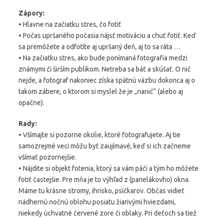
Zápory:
• Hlavne na začiatku stres, čo fotiť
• Počas upršaného počasia nájsť motiváciu a chuť fotiť. Keď
sa premôžete a odfotíte aj upršaný deň, aj to sa ráta …
• Na začiatku stres, ako bude ponímaná fotografia medzi
známymi či širším publikom. Netreba sa báť a skúšať. O nič
nejde, a fotograf nakoniec získa spätnú väzbu dokonca aj o
takom zábere, o ktorom si myslel že je „nanič“ (alebo aj
opačne).
Rady:
• Všímajte si pozorne okolie, ktoré fotografujete. Aj tie
samozrejmé veci môžu byť zaujímavé, keď si ich začneme
všímať pozornejšie.
• Nájdite si objekt fotenia, ktorý sa vám páči a tým ho môžete
fotiť častejšie. Pre mňa je to výhľad z (panelákovho) okna.
Máme tu krásne stromy, ihrisko, psíčkarov. Občas vidieť
nádhernú nočnú oblohu posiatu žiarivými hviezdami,
niekedy úchvatné červené zore či oblaky. Pri deťoch sa tiež