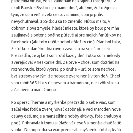
pandémia vírusu, že sa zameriam na krajinnú fotografiu. V
okolí Banskej Bystrice ju máme dosť, ale tým, že tu žijem a
tým, že som veľmi veľa cestoval mimo, som ju príliš
nevychutnával. 365-tkou sa to zmenilo. Nútilo ma to, v
dobrom slova zmysle, hľadať miesta, ktoré by bolo pre mňa
zaujímavé a potencionálne pútavé aj pre mojich fanúšikov na
facebooku (ale toto určite nebol dôležitý cieľ). Plán bol taký,
že fotku z daného dňa rovno zavesím na sociálne siete.
Prezradím, že aj keď som fotil každý deň, fotku som niekedy
zverejňoval v neskoršie dni. Za prvé – chcel som dozrieť na
rozhodnutie, ktorú vybrať, po druhé – určite som nechcel
byť stresovaný tým, že nebude zverejnená v ten deň. Chcel
som robiť 365-tku s úsmevom a harmóniou, nie kvôli stresu
a časovému manažmentu!
Po operácií hernie a myšlienke prezradiť o sebe viac, som
začal viac fotiť a zverejňovať osobnejšie veci (narodeninové
oslavy detí, moje a manželkine hobby aktivity, foto chalupy a
pod.). Prihrávala k tomu aj (daždivá) jeseň a menšia chuť fotiť
vonku. Do popredia sa viac predierala myšlienka fotiť aj kvôli