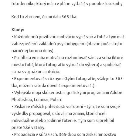
fotodenníku, ktorý mám v pláne vytlačiť v podobe fotoknihy.
Keď to zhrniem, čo mi dala 365-tka:
Klady:
• Každodennú pozitívnu motiváciu vyjsť von a fotiť a tým mať
zabezpečenú základnú psychohygienu (hlavne počas tejto
náročnej korona doby).
• Prehĺbila vo mňa motiváciu rozhodovať sám za seba (ktoré
miesto fotiť, ktorú fotografiu vybrať do výberu) a spoliehať
sa na svoj názor a intuíciu.
• Experimentovať s rôznymi štýlmi fotografie, však je to 365-
tka, môžem si teda dovoliť experimentovať :).
• Vylepšila moja skúsenosti s grafickými programami Adobe
Photoshop, Luminar, Polarr.
• Získanie ďalších príležitosti vo fotení – tým, že som svoje
výsledky propagoval, oslovili ma známi, ktorí chceli
individuálne alebo rodinné fotenie. Tým som si prehĺbil
priateľské vzťahy.
• Propagácia v súťažiach. 365-tkou som získal množstvo