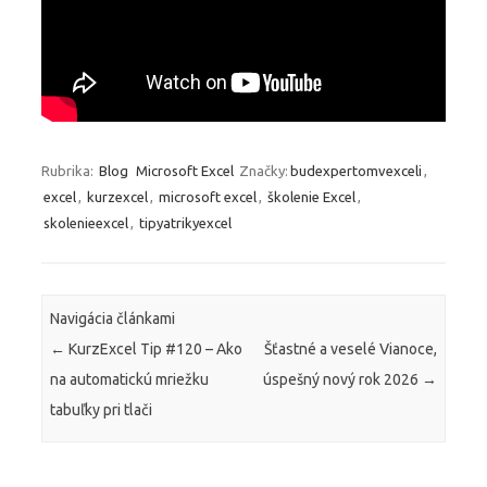
Rubrika:
Blog
Microsoft Excel
Značky:
budexpertomvexceli
,
excel
,
kurzexcel
,
microsoft excel
,
školenie Excel
,
skolenieexcel
,
tipyatrikyexcel
Navigácia článkami
←
KurzExcel Tip #120 – Ako
Šťastné a veselé Vianoce,
na automatickú mriežku
úspešný nový rok 2026
→
tabuľky pri tlači