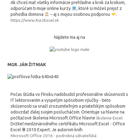
Ak chceš mať všetky informácie prehľadne a krok za krokom,
odporúčam ti moje online kurzy
, ktoré si môžeš prejsť z
pohodlia domova
– aj s mojou osobnou podporou
.
https://www.KurzExcel.sk
Nájdete ma aj na
MGR. JÁN ŽITNIAK
Počas štúdia vo Fínsku nadobudol profesionálne skúsenosti s
IT lektorovaním a vyspelým spôsobom výučby - tieto
skúsenosti sa snaží zrozumiteľným a priateľským spôsobom
odovzdať ďalej svojim poslucháčom. Orientuje sa hlavne na
počítačové školenia Microsoft Office hlavne
školenie Excel
.
Držiteľ medzinárodného certifikátu Microsoft Excel - Office
Excel ® 2010 Expert. Je autorom kníh
Microsoft Office 2016 - podrobná užívateľská