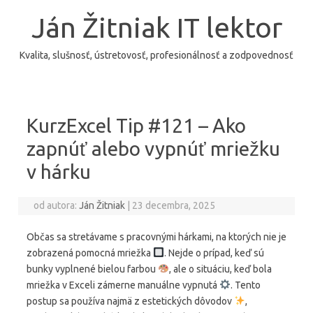
Preskočiť
na
Ján Žitniak IT lektor
obsah
Kvalita, slušnosť, ústretovosť, profesionálnosť a zodpovednosť
KurzExcel Tip #121 – Ako
zapnúť alebo vypnúť mriežku
v hárku
od autora:
Ján Žitniak
|
23 decembra, 2025
Občas sa stretávame s pracovnými hárkami, na ktorých nie je
zobrazená pomocná mriežka
. Nejde o prípad, keď sú
bunky vyplnené bielou farbou
, ale o situáciu, keď bola
mriežka v Exceli zámerne manuálne vypnutá
. Tento
postup sa používa najmä z estetických dôvodov
,