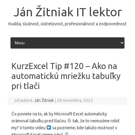
Preskočiť
na
Ján Žitniak IT lektor
obsah
Kvalita, slušnosť, ústretovosť, profesionálnosť a zodpovednosť
KurzExcel Tip #120 – Ako na
automatickú mriežku tabuľky
pri tlači
od autora:
Ján Žitniak
|
28 novembra, 2025
Čo poviete na to, ak by Microsoft Excel automaticky
orámoval tabuľku pred tlačou
tak, že to nemusíme robiť
my? V tomto videu
sa pozrieme, kde takúto možnosť v
Microsoft Excel vieme nájsť.