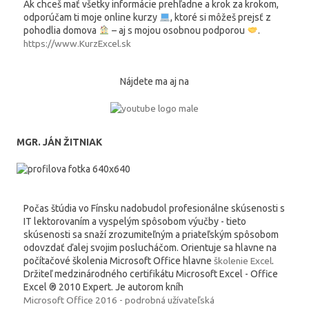
Ak chceš mať všetky informácie prehľadne a krok za krokom,
odporúčam ti moje online kurzy
, ktoré si môžeš prejsť z
pohodlia domova
– aj s mojou osobnou podporou
.
https://www.KurzExcel.sk
Nájdete ma aj na
MGR. JÁN ŽITNIAK
Počas štúdia vo Fínsku nadobudol profesionálne skúsenosti s
IT lektorovaním a vyspelým spôsobom výučby - tieto
skúsenosti sa snaží zrozumiteľným a priateľským spôsobom
odovzdať ďalej svojim poslucháčom. Orientuje sa hlavne na
počítačové školenia Microsoft Office hlavne
školenie Excel
.
Držiteľ medzinárodného certifikátu Microsoft Excel - Office
Excel ® 2010 Expert. Je autorom kníh
Microsoft Office 2016 - podrobná užívateľská