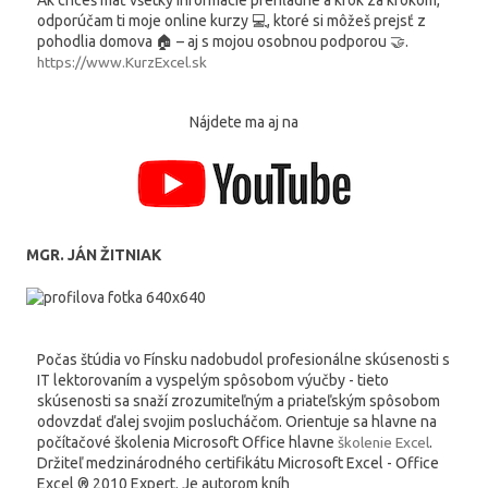
odporúčam ti moje online kurzy 💻, ktoré si môžeš prejsť z
pohodlia domova 🏠 – aj s mojou osobnou podporou 🤝.
https://www.KurzExcel.sk
Nájdete ma aj na
MGR. JÁN ŽITNIAK
Počas štúdia vo Fínsku nadobudol profesionálne skúsenosti s
IT lektorovaním a vyspelým spôsobom výučby - tieto
skúsenosti sa snaží zrozumiteľným a priateľským spôsobom
odovzdať ďalej svojim poslucháčom. Orientuje sa hlavne na
počítačové školenia Microsoft Office hlavne
školenie Excel
.
Držiteľ medzinárodného certifikátu Microsoft Excel - Office
Excel ® 2010 Expert. Je autorom kníh