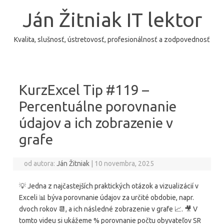
Preskočiť
na
Ján Žitniak IT lektor
obsah
Kvalita, slušnosť, ústretovosť, profesionálnosť a zodpovednosť
KurzExcel Tip #119 –
Percentuálne porovnanie
údajov a ich zobrazenie v
grafe
od autora:
Ján Žitniak
|
10 novembra, 2025
💡 Jedna z najčastejších praktických otázok a vizualizácií v
Exceli 📊 býva porovnanie údajov za určité obdobie, napr.
dvoch rokov 📆, a ich následné zobrazenie v grafe 📈. 🎥 V
tomto videu si ukážeme % porovnanie počtu obyvateľov SR