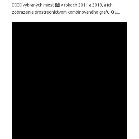
🧍‍♂️🧍‍♀️ vybraných miest 🏙️ v rokoch 2011 a 2019, a ich
zobrazenie prostredníctvom kombinovaného grafu 🔄📊.