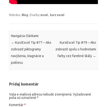
Rubrika:
Blog
Značky:
excel
,
kurz excel
Navigácia článkami
←
KurzExcel Tip #77 – Ako
KurzExcel Tip #79 – Ako
zobraziť piktogramy
zobraziť spolu s hodnotami
navýšenia, stagnácie a
farby cez farebné škály
→
poklesu
Pridaj komentár
Vaša e-mailová adresa nebude zverejnená.
Vyžadované
polia sú označené
*
Komentár
*