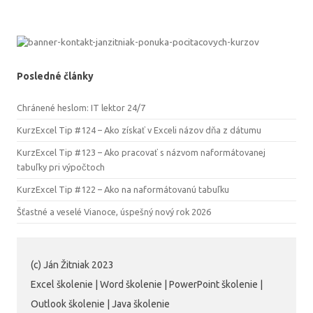
Posledné články
Chránené heslom: IT lektor 24/7
KurzExcel Tip #124 – Ako získať v Exceli názov dňa z dátumu
KurzExcel Tip #123 – Ako pracovať s názvom naformátovanej
tabuľky pri výpočtoch
KurzExcel Tip #122 – Ako na naformátovanú tabuľku
Šťastné a veselé Vianoce, úspešný nový rok 2026
(c) Ján Žitniak 2023
Excel školenie | Word školenie | PowerPoint školenie |
Outlook školenie | Java školenie