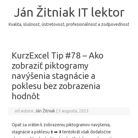
Preskočiť
na
Ján Žitniak IT lektor
obsah
Kvalita, slušnosť, ústretovosť, profesionálnosť a zodpovednosť
KurzExcel Tip #78 – Ako
zobraziť piktogramy
navýšenia stagnácie a
poklesu bez zobrazenia
hodnôt
od autora:
Ján Žitniak
|
3 augusta, 2023
Opäť sa vrátim k zobrazeniu piktogramov navýšenia,
stagnácie a poklesu ⬆️ ➡️ ⬇️ tentokrát však dodatočne