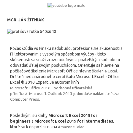
MGR. JÁN ŽITNIAK
Počas štúdia vo Fínsku nadobudol profesionálne skúsenosti s
IT lektorovaním a vyspelým spôsobom výučby - tieto
skúsenosti sa snaží zrozumiteľným a priateľským spôsobom
odovzdať ďalej svojim poslucháčom. Orientuje sa hlavne na
počítačové školenia Microsoft Office hlavne
školenie Excel
.
Držiteľ medzinárodného certifikátu Microsoft Excel - Office
Excel ® 2010 Expert. Je autorom kníh
Microsoft Office 2016 - podrobná užívateľská
příručka
a
Microsoft Outlook 2013 jednoduše nakladateľstva
Computer Press
.
Poslednými sú knihy
Microsoft Excel 2019 for
beginners
a
Microsoft Excel 2019 for intermediates
,
ktoré sú k dispozícii na na
Amazone
.
Viac ...