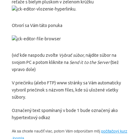
reťaže s bielym pluskom v zelenom krúžku
.
Otvorí sa Vám táto ponuka
(viď kde naspodu zvoľte
Vybrať súbor
, nájdite súbor na
svojom PC a potom kliknite na
Send it to the Server
(tiež
vpravo dole)
V priečinku (alebo FTP) www stránky sa Vám automaticky
vytvoril priečinok s názvom files, kde sú uložené všetky
súbory.
Označený text spomínaný v bode 1 bude označený ako
hypertextový odkaz
Ak sa chcete naučiť viac, potom Vám odporúčam môj
počítačový kurz
Joomla