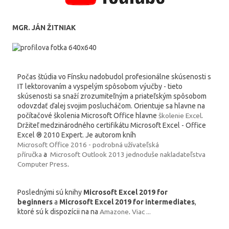
MGR. JÁN ŽITNIAK
Počas štúdia vo Fínsku nadobudol profesionálne skúsenosti s
IT lektorovaním a vyspelým spôsobom výučby - tieto
skúsenosti sa snaží zrozumiteľným a priateľským spôsobom
odovzdať ďalej svojim poslucháčom. Orientuje sa hlavne na
počítačové školenia Microsoft Office hlavne
školenie Excel
.
Držiteľ medzinárodného certifikátu Microsoft Excel - Office
Excel ® 2010 Expert. Je autorom kníh
Microsoft Office 2016 - podrobná užívateľská
příručka
a
Microsoft Outlook 2013 jednoduše nakladateľstva
Computer Press
.
Poslednými sú knihy
Microsoft Excel 2019 for
beginners
a
Microsoft Excel 2019 for intermediates
,
ktoré sú k dispozícii na na
Amazone
.
Viac ...