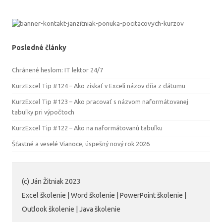
Posledné články
Chránené heslom: IT lektor 24/7
KurzExcel Tip #124 – Ako získať v Exceli názov dňa z dátumu
KurzExcel Tip #123 – Ako pracovať s názvom naformátovanej
tabuľky pri výpočtoch
KurzExcel Tip #122 – Ako na naformátovanú tabuľku
Šťastné a veselé Vianoce, úspešný nový rok 2026
(c) Ján Žitniak 2023
Excel školenie | Word školenie | PowerPoint školenie |
Outlook školenie | Java školenie