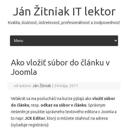
Preskočiť
na
Ján Žitniak IT lektor
obsah
Kvalita, slušnosť, ústretovosť, profesionálnosť a zodpovednosť
Ako vložiť súbor do článku v
Joomla
od autora:
Ján Žitniak
|
24 mája, 2011
Veľakrát sa ma poslucháči na kurze pýtajú ako
vložiť súbor
do článku
, resp.
odkaz na súbor v článku
. Správnym
riešením je použitie správneho textového editora v Joomla a
to napr.
JCK Editor
, ktorý si môžete stiahnuť na adrese
(vyžaduje registráciu)