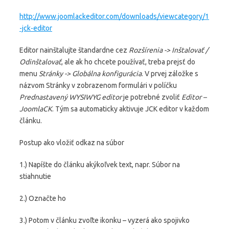
http://www.joomlackeditor.com/downloads/viewcategory/1
-jck-editor
Editor nainštalujte štandardne cez
Rozšírenia -> Inštalovať /
Odinštalovať
, ale ak ho chcete používať, treba prejsť do
menu
Stránky -> Globálna konfigurácia
. V prvej záložke s
názvom Stránky v zobrazenom formulári v políčku
Prednastavený WYSIWYG editor
je potrebné zvoliť
Editor –
JoomlaCK
. Tým sa automaticky aktivuje JCK editor v každom
článku.
Postup ako vložiť odkaz na súbor
1.) Napíšte do článku akýkoľvek text, napr. Súbor na
stiahnutie
2.) Označte ho
3.) Potom v článku zvoľte ikonku – vyzerá ako spojivko