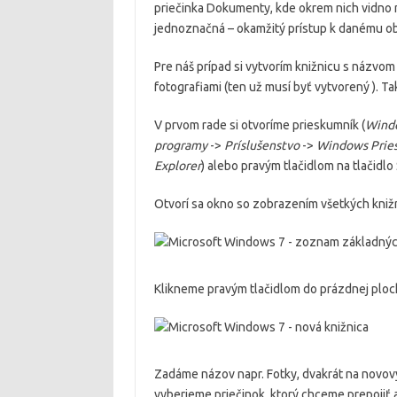
priečinka Dokumenty, kde okrem nich vidno n
jednoznačná – okamžitý prístup k danému ob
Pre náš prípad si vytvorím knižnicu s názvo
fotografiami (ten už musí byť vytvorený ). T
V prvom rade si otvoríme prieskumník (
Windo
programy
->
Príslušenstvo
->
Windows Prie
Explorer
) alebo pravým tlačidlom na tlačidlo 
Otvorí sa okno so zobrazením všetkých knižní
Klikneme pravým tlačidlom do prázdnej ploc
Zadáme názov napr. Fotky, dvakrát na novov
vyberieme priečinok, ktorý chceme prepojiť a 