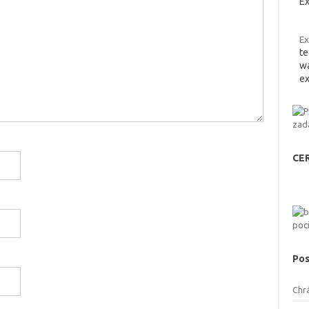
Ex
Ex
te
wa
ex
CE
Pos
Chr