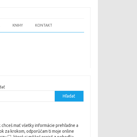
E
KNIHY
KONTAKT
dať
Hľadať
 chceš mať všetky informácie prehľadne a
ok za krokom, odporúčam ti moje online