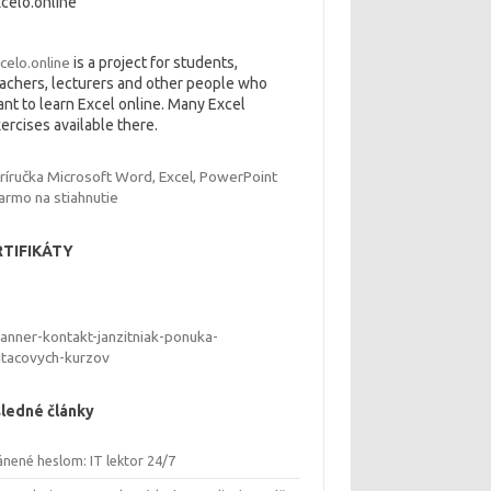
celo.online
celo.online
is a project for students,
achers, lecturers and other people who
nt to learn Excel online. Many Excel
ercises available there.
RTIFIKÁTY
ledné články
ánené heslom: IT lektor 24/7