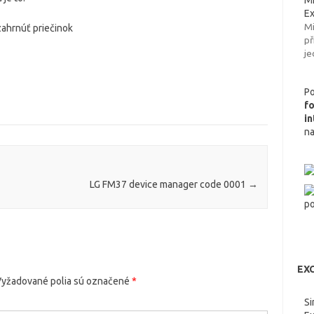
Mi
Ex
Mi
př
je
Po
f
i
n
LG FM37 device manager code 0001
→
EXC
yžadované polia sú označené
*
Si