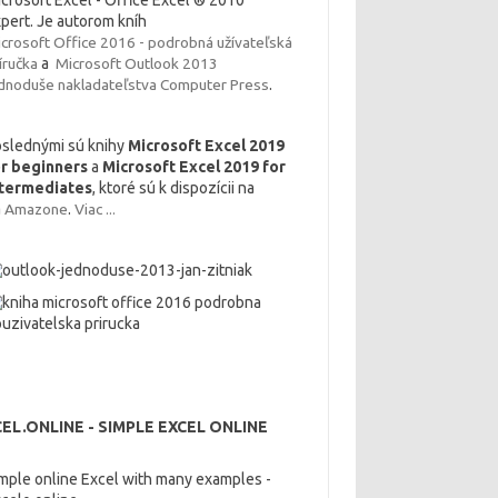
crosoft Excel - Office Excel ® 2010
pert. Je autorom kníh
crosoft Office 2016 - podrobná užívateľská
íručka
a
Microsoft Outlook 2013
dnoduše nakladateľstva
Computer Press
.
slednými sú knihy
Microsoft Excel 2019
or beginners
a
Microsoft Excel 2019 for
ntermediates
, ktoré sú k dispozícii na
a
Amazone
.
Viac ...
EL.ONLINE - SIMPLE EXCEL ONLINE
mple online Excel with many examples -