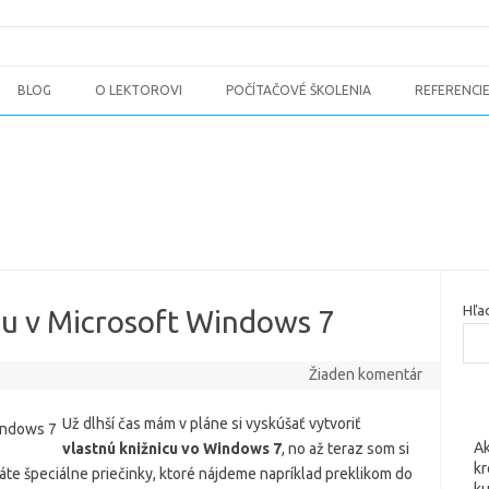
BLOG
O LEKTOROVI
POČÍTAČOVÉ ŠKOLENIA
REFERENCI
Hľa
cu v Microsoft Windows 7
Žiaden komentár
Už dlhší čas mám v pláne si vyskúšať vytvoriť
Ak
vlastnú knižnicu vo Windows 7
, no až teraz som si
kr
náte špeciálne priečinky, ktoré nájdeme napríklad preklikom do