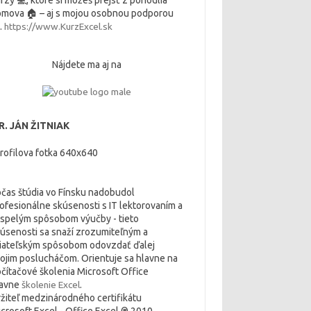
rzy 💻, ktoré si môžeš prejsť z pohodlia
mova 🏠 – aj s mojou osobnou podporou
.
https://www.KurzExcel.sk
Nájdete ma aj na
. JÁN ŽITNIAK
čas štúdia vo Fínsku nadobudol
ofesionálne skúsenosti s IT lektorovaním a
spelým spôsobom výučby - tieto
úsenosti sa snaží zrozumiteľným a
iateľským spôsobom odovzdať ďalej
ojim poslucháčom. Orientuje sa hlavne na
čítačové školenia Microsoft Office
lavne
školenie Excel
.
žiteľ medzinárodného certifikátu