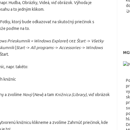
ku
apr. Hudba, Obrázky, Videá, viď obrázok. Výhoda je
do
sahu a to jedným klikom.
🤝
m Fotky, ktorý bude odkazovať na skutočný priečinok s
akže poďme na to.
ws Prieskumník = Windows Explorer
) cez
Štart
->
Všetky
skumník
(
Start
->
All programs
->
Accessories
->
Windows
MGR
Štart.
c, napr. takéto:
Po
pr
vy
hy a zvolíme
Nový
(
New
) a tam
Knižnica (Library)
, viď obrázok
sk
pr
sv
po
h
ytvorenú knižnicu klikneme a zvolíme Zahrnúť priečinok, kde
Dr
je to!