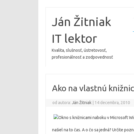
Preskočiť
na
obsah
Ján Žitniak
IT lektor
Kvalita, slušnosť, ústretovosť,
profesionálnosť a zodpovednosť
Ako na vlastnú knižni
od autora:
Ján Žitniak
|
14 decembra, 2010
našiel na to čas. A o čo sa jedná? Určite poz