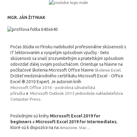
MGR. JÁN ŽITNIAK
Počas štúdia vo Fínsku nadobudol profesionálne skúsenosti s
IT lektorovaním a vyspelým spôsobom výučby - tieto
skúsenosti sa snaží zrozumiteľným a priateľským spôsobom
odovzdať ďalej svojim poslucháčom. Orientuje sa hlavne na
počítačové školenia Microsoft Office hlavne
školenie Excel
.
Držiteľ medzinárodného certifikátu Microsoft Excel - Office
Excel ® 2010 Expert. Je autorom kníh
Microsoft Office 2016 - podrobná užívateľská
příručka
a
Microsoft Outlook 2013 jednoduše nakladateľstva
Computer Press
.
Poslednými sú knihy
Microsoft Excel 2019 for
beginners
a
Microsoft Excel 2019 for intermediates
,
ktoré sú k dispozícii na na
Amazone
.
Viac ...