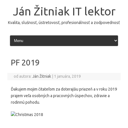
Preskočiť
na
Ján Žitniak IT lektor
obsah
Kvalita, slušnosť, ústretovosť, profesionálnosť a zodpovednosť
PF 2019
od autora:
Ján Žitniak
|
1 januára, 2019
Ďakujem mojim čitateľom za doterajšiu priazeň a v roku 2019
prajem veľa osobných a pracovných úspechov, zdravie a
rodinnú pohodu.