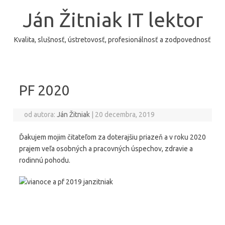
Preskočiť
na
Ján Žitniak IT lektor
obsah
Kvalita, slušnosť, ústretovosť, profesionálnosť a zodpovednosť
PF 2020
od autora:
Ján Žitniak
|
20 decembra, 2019
Ďakujem mojim čitateľom za doterajšiu priazeň a v roku 2020
prajem veľa osobných a pracovných úspechov, zdravie a
rodinnú pohodu.