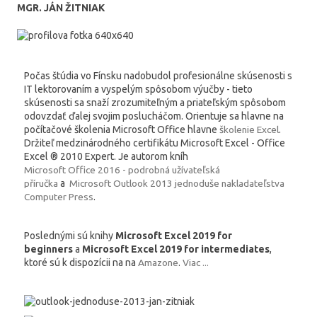
MGR. JÁN ŽITNIAK
Počas štúdia vo Fínsku nadobudol profesionálne skúsenosti s
IT lektorovaním a vyspelým spôsobom výučby - tieto
skúsenosti sa snaží zrozumiteľným a priateľským spôsobom
odovzdať ďalej svojim poslucháčom. Orientuje sa hlavne na
počítačové školenia Microsoft Office hlavne
školenie Excel
.
Držiteľ medzinárodného certifikátu Microsoft Excel - Office
Excel ® 2010 Expert. Je autorom kníh
Microsoft Office 2016 - podrobná užívateľská
příručka
a
Microsoft Outlook 2013 jednoduše nakladateľstva
Computer Press
.
Poslednými sú knihy
Microsoft Excel 2019 for
beginners
a
Microsoft Excel 2019 for intermediates
,
ktoré sú k dispozícii na na
Amazone
.
Viac ...