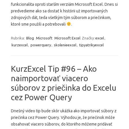
funkcionalita oproti starším verziám Microsoft Excel. Dnes si
predvedieme ako sa dostať k histórii už importovaných
zdrojových dát, teda všetkým tým súborom a priečinkom,
ktoré sme použili a potrebovali
.
Rubrika:
Blog
Microsoft
Microsoft Excel
Značky:
excel
,
kurzexcel
,
powerquery
,
skolenieexcel
,
tipyatrikyexcel
KurzExcel Tip #96 – Ako
naimportovať viacero
súborov z priečinka do Excelu
cez Power Query
Dnešný video tip bude skôr ukážka ako importovať súbory z
priečinka cez Power Query. Výhodou je, že priečinok môže
obsahovať viacero súborov, do ktorého môžeme pridávať