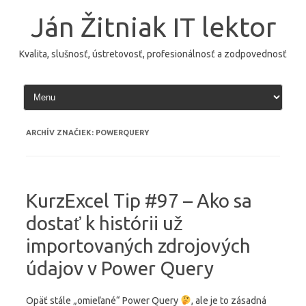
Preskočiť
na
Ján Žitniak IT lektor
obsah
Kvalita, slušnosť, ústretovosť, profesionálnosť a zodpovednosť
ARCHÍV ZNAČIEK:
POWERQUERY
KurzExcel Tip #97 – Ako sa
dostať k histórii už
importovaných zdrojových
údajov v Power Query
Opäť stále „omieľané“ Power Query
, ale je to zásadná