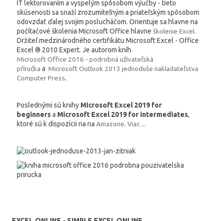
IT lektorovaním a vyspelým spôsobom výučby - tieto
skúsenosti sa snaží zrozumiteľným a priateľským spôsobom
odovzdať ďalej svojim poslucháčom. Orientuje sa hlavne na
počítačové školenia Microsoft Office hlavne
školenie Excel
.
Držiteľ medzinárodného certifikátu Microsoft Excel - Office
Excel ® 2010 Expert. Je autorom kníh
Microsoft Office 2016 - podrobná užívateľská
příručka
a
Microsoft Outlook 2013 jednoduše nakladateľstva
Computer Press
.
Poslednými sú knihy
Microsoft Excel 2019 for
beginners
a
Microsoft Excel 2019 for intermediates
,
ktoré sú k dispozícii na na
Amazone
.
Viac ...
EXCEL.ONLINE - SIMPLE EXCEL ONLINE