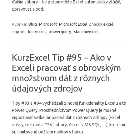
ďalšie súbory – tie potom môže Excel automaticky zlúčiť,
upravovať a pod.
Rubrika:
Blog
Microsoft
Microsoft Excel
Značky:
excel
,
import
,
kurzexcel
,
powerquery
,
skolenieexcel
KurzExcel Tip #95 – Ako v
Exceli pracovať s obrovským
množstvom dát z rôznych
údajových zdrojov
Tipy #93 a #94 vychádzali z novej funkcionality Excelu a to
Power Query. Prostredníctvom Power Query je možné
importovať veľké množstvá dát z rôznych zdrojov (Excel
zošity, textové a CSV súbory, Access, MS SQL, …), ktoré nie
sú limitované počtom riadkov v hárku.