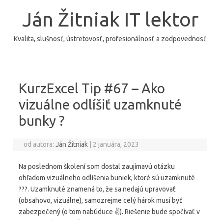
Preskočiť
na
Ján Žitniak IT lektor
obsah
Kvalita, slušnosť, ústretovosť, profesionálnosť a zodpovednosť
KurzExcel Tip #67 – Ako
vizuálne odlíšiť uzamknuté
bunky ?
od autora:
Ján Žitniak
|
2 januára, 2023
Na poslednom školení som dostal zaujímavú otázku
ohľadom vizuálneho odlíšenia buniek, ktoré sú uzamknuté
???. Uzamknuté znamená to, že sa nedajú upravovať
(obsahovo, vizuálne), samozrejme celý hárok musí byť
zabezpečený (o tom nabúduce ✌️). Riešenie bude spočívať v