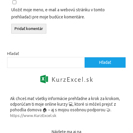
Uložiť moje meno, e-mail a webovú stránku v tomto
prehliadači pre moje budúce komentáre.
Hľadať
Hľadať
Ak chceš mať všetky informácie prehľadne a krok za krokom,
odporúčam ti moje online kurzy 💻, ktoré si môžeš prejsť z
pohodlia domova 🏠 – aj s mojou osobnou podporou 🤝.
https://www.KurzExcel.sk
Nájdete ma aj na