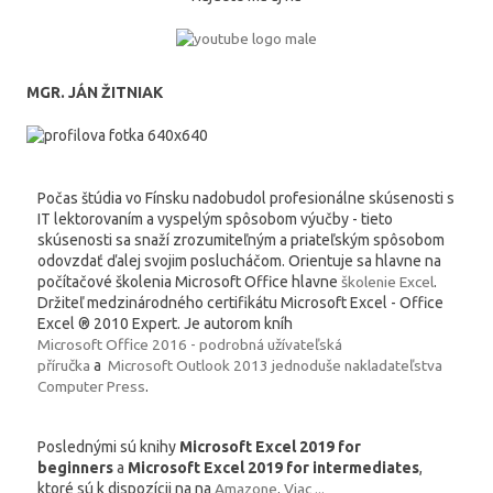
MGR. JÁN ŽITNIAK
Počas štúdia vo Fínsku nadobudol profesionálne skúsenosti s
IT lektorovaním a vyspelým spôsobom výučby - tieto
skúsenosti sa snaží zrozumiteľným a priateľským spôsobom
odovzdať ďalej svojim poslucháčom. Orientuje sa hlavne na
počítačové školenia Microsoft Office hlavne
školenie Excel
.
Držiteľ medzinárodného certifikátu Microsoft Excel - Office
Excel ® 2010 Expert. Je autorom kníh
Microsoft Office 2016 - podrobná užívateľská
příručka
a
Microsoft Outlook 2013 jednoduše nakladateľstva
Computer Press
.
Poslednými sú knihy
Microsoft Excel 2019 for
beginners
a
Microsoft Excel 2019 for intermediates
,
ktoré sú k dispozícii na na
Amazone
.
Viac ...