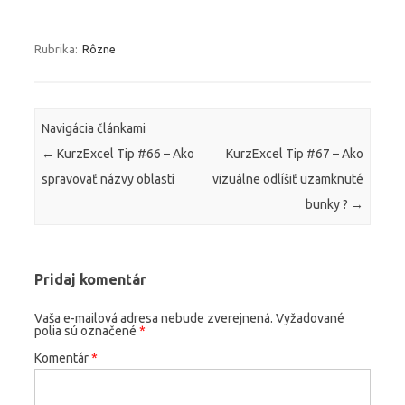
Rubrika:
Rôzne
Navigácia článkami
←
KurzExcel Tip #66 – Ako
KurzExcel Tip #67 – Ako
spravovať názvy oblastí
vizuálne odlíšiť uzamknuté
bunky ?
→
Pridaj komentár
Vaša e-mailová adresa nebude zverejnená.
Vyžadované
polia sú označené
*
Komentár
*