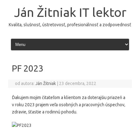
Preskočiť
na
Ján Žitniak IT lektor
obsah
Kvalita, slušnosť, ústretovosť, profesionálnosť a zodpovednosť
PF 2023
od autora:
Ján Žitniak
|
23 decembra, 2022
Ďakujem mojim čitateľom a klientom za doterajšiu priazeň a
v roku 2023 prajem veľa osobných a pracovných úspechov,
zdravie, šťastie a rodinnú pohodu.