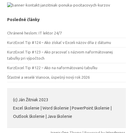
Posledné články
Chránené heslom: IT lektor 24/7
KurzExcel Tip #124 – Ako získať v Exceli názov dňa z dátumu
KurzExcel Tip #123 – Ako pracovať s názvom naformátovanej
tabuľky pri výpočtoch
KurzExcel Tip #122 – Ako na naformátovanú tabuľku
Šťastné a veselé Vianoce, úspešný nový rok 2026
(c) Ján Žitniak 2023
Excel školenie | Word školenie | PowerPoint školenie |
Outlook školenie | Java školenie
Iconic One
Theme | Powered by
Wordpress