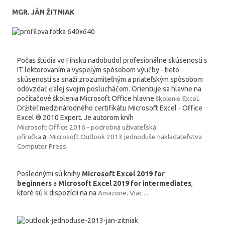
MGR. JÁN ŽITNIAK
Počas štúdia vo Fínsku nadobudol profesionálne skúsenosti s
IT lektorovaním a vyspelým spôsobom výučby - tieto
skúsenosti sa snaží zrozumiteľným a priateľským spôsobom
odovzdať ďalej svojim poslucháčom. Orientuje sa hlavne na
počítačové školenia Microsoft Office hlavne
školenie Excel
.
Držiteľ medzinárodného certifikátu Microsoft Excel - Office
Excel ® 2010 Expert. Je autorom kníh
Microsoft Office 2016 - podrobná užívateľská
příručka
a
Microsoft Outlook 2013 jednoduše nakladateľstva
Computer Press
.
Poslednými sú knihy
Microsoft Excel 2019 for
beginners
a
Microsoft Excel 2019 for intermediates
,
ktoré sú k dispozícii na na
Amazone
.
Viac ...