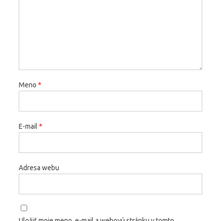
Meno
*
E-mail
*
Adresa webu
Uložiť moje meno, e-mail a webovú stránku v tomto