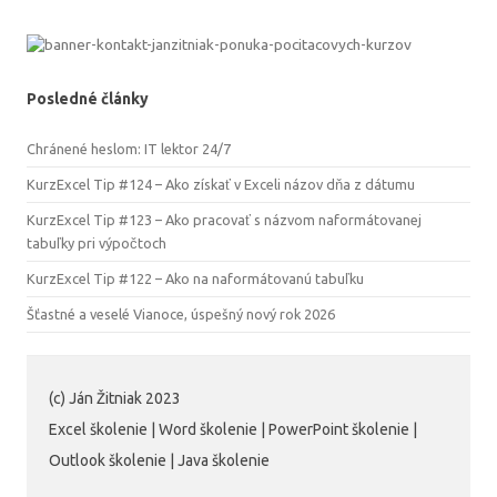
Posledné články
Chránené heslom: IT lektor 24/7
KurzExcel Tip #124 – Ako získať v Exceli názov dňa z dátumu
KurzExcel Tip #123 – Ako pracovať s názvom naformátovanej
tabuľky pri výpočtoch
KurzExcel Tip #122 – Ako na naformátovanú tabuľku
Šťastné a veselé Vianoce, úspešný nový rok 2026
(c) Ján Žitniak 2023
Excel školenie | Word školenie | PowerPoint školenie |
Outlook školenie | Java školenie