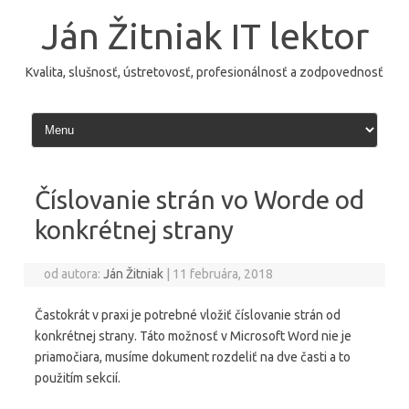
Preskočiť
na
Ján Žitniak IT lektor
obsah
Kvalita, slušnosť, ústretovosť, profesionálnosť a zodpovednosť
Číslovanie strán vo Worde od
konkrétnej strany
od autora:
Ján Žitniak
|
11 februára, 2018
Častokrát v praxi je potrebné vložiť číslovanie strán od
konkrétnej strany. Táto možnosť v Microsoft Word nie je
priamočiara, musíme dokument rozdeliť na dve časti a to
použitím sekcií.