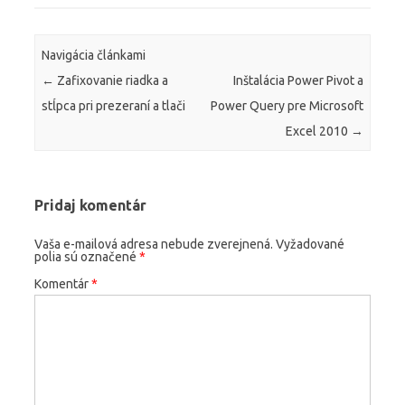
Navigácia článkami
←
Zafixovanie riadka a
Inštalácia Power Pivot a
stĺpca pri prezeraní a tlači
Power Query pre Microsoft
Excel 2010
→
Pridaj komentár
Vaša e-mailová adresa nebude zverejnená.
Vyžadované
polia sú označené
*
Komentár
*