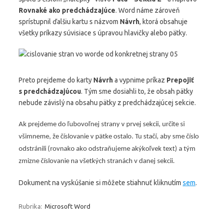
Rovnaké ako predchádzajúce
. Word náme zároveň
sprístupnil ďalšiu kartu s názvom
Návrh
, ktorá obsahuje
všetky príkazy súvisiace s úpravou hlavičky alebo pätky.
Preto prejdeme do karty
Návrh
a vypnime príkaz
Prepojiť
s predchádzajúcou
. Tým sme dosiahli to, že obsah pätky
nebude závislý na obsahu pätky z predchádzajúcej sekcie.
Ak prejdeme do ľubovoľnej strany v prvej sekcii, určite si
všimneme, že číslovanie v pätke ostalo. Tu stačí, aby sme číslo
odstránili (rovnako ako odstraňujeme akýkoľvek text) a tým
zmizne číslovanie na všetkých stranách v danej sekcii.
Dokument na vyskúšanie si môžete stiahnuť kliknutím
sem
.
Rubrika:
Microsoft Word