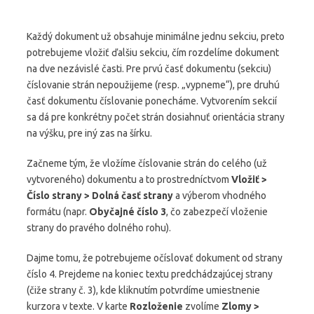
Každý dokument už obsahuje minimálne jednu sekciu, preto
potrebujeme vložiť ďalšiu sekciu, čím rozdelíme dokument
na dve nezávislé časti. Pre prvú časť dokumentu (sekciu)
číslovanie strán nepoužijeme (resp. „vypneme“), pre druhú
časť dokumentu číslovanie ponecháme. Vytvorením sekcií
sa dá pre konkrétny počet strán dosiahnuť orientácia strany
na výšku, pre iný zas na šírku.
Začneme tým, že vložíme číslovanie strán do celého (už
vytvoreného) dokumentu a to prostredníctvom
Vložiť >
Číslo strany > Dolná časť strany
a výberom vhodného
formátu (napr.
Obyčajné číslo 3
, čo zabezpečí vloženie
strany do pravého dolného rohu).
Dajme tomu, že potrebujeme očíslovať dokument od strany
číslo 4. Prejdeme na koniec textu predchádzajúcej strany
(čiže strany č. 3), kde kliknutím potvrdíme umiestnenie
kurzora v texte. V karte
Rozloženie
zvolíme
Zlomy >