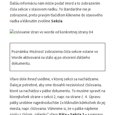
Ďalšiu informáciu nám môže podať Word a to zobrazením
čísla sekcie v stavovom riadku. To štandardne nie je
zobrazené, preto pravým tlačidlom klikneme do stavového
riadka a kliknutím zvolíme
Sekcia
.
Poznámka: Možnosť zobrazenia čísla sekcie ostane vo
Worde aktivovaná na stálo aj po otvorení ďalšieho
dokumentu.
Vľavo dole ihneď uvidíme, v ktorej sekcii sa nachádzame.
Ďalej je potrebné, aby sme dosiahli nezávislosť číslovania,
ktoré sa nachádza v pätke dokumentu. To musíme spraviť na
ktorejkoľvek strane v sekcii 2, napr. na strane č. 4. Úpravu
pätky urobíme najjednoduchšie 2x kliknutím kdekoľvek do jej
miesta, napr. číslovania. Všímnime si, že v pätke nájdeme
spolu s číslom „nálepky“ vľavo
Päta – Sekcia 2 –
a napravo