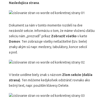
Nasledujúca strana
.
Dokument sa nám v tomto momente rozdelí na dve
nezávislé sekcie. Informáciu o tom, že máme vloženú ďalšiu
sekciu nám „prezradí“ príkaz
Zobraziť všetko
v karte
Domov
. Ten zobrazuje všetky netlačiteľné (tzv. biele)
znaky akým sú napr. medzery, tabulátory, konce sekcií
a pod.
V texte uvidíme biely znak s názvom
Zlom sekcie (dalšia
strana)
. Ten môžeme kedykoľvek odstrániť rovnako ako
bežný text, napr. použitím klávesy Delete.